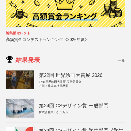
編集部セレクト
高額賞金コンテストランキング《2026年夏》
結果発表
一覧
第22回 世界絵画大賞展 2026
[PR]
世界絵画大賞展 実行委員会
共催：株式会社世界堂
第24回 CSデザイン賞 一般部門
株式会社中川ケミカル
第24回 CSデザイン賞 学生部門《学生