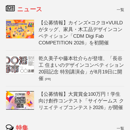
ニュース
一覧
【公募情報】カインズ×コクヨ×VUILD
がタッグ、家具・木工品デザインコン
ペティション「CDM Digi Fab
COMPETITION 2026」を初開催
乾久美子や藤本壮介らが登壇、「長谷
工 住まいのデザインコンペティション
20回記念 特別講演会」が8月19日に開
催
[PR]
【公募情報】大賞賞金100万円！学生
向け創作コンテスト「サイゲームス ク
リエイティブコンテスト2026」が開催
特集
一覧