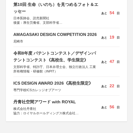
第10回 生命（いのち）を見つめるフォト＆エ
ッセー
54
あと
日
日本医師会、読売新聞社
後援：厚生労働省、文部科学省
協賛：東京海上日動火災保険株式会社、東京海上日動あん
しん生命保険株式会社
AMAGASAKI DESIGN COMPETITION 2026
19
あと
日
尼崎市
令和8年度 パテントコンテスト／デザインパ
テントコンテスト《高校生、学生限定》
47
あと
日
文部科学省、特許庁、日本弁理士会、独立行政法人 工業
所有権情報・研修館（INPIT）
ICS DESIGN AWARD 2026《高校生限定》
22
あと
日
専門学校ICSカレッジオブアーツ
丹青社空間アワード with ROYAL
56
あと
日
株式会社丹青社
協力：ロイヤルホールディングス株式会社
運営協力：株式会社JDN