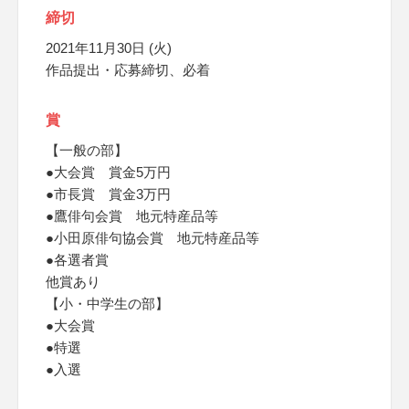
締切
2021年11月30日 (火)
作品提出・応募締切、必着
賞
【一般の部】
●大会賞 賞金5万円
●市長賞 賞金3万円
●鷹俳句会賞 地元特産品等
●小田原俳句協会賞 地元特産品等
●各選者賞
他賞あり
【小・中学生の部】
●大会賞
●特選
●入選