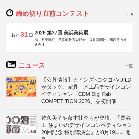
締め切り直前コンテスト
[PR]
2026 第37回 美浜美術展
31
あと
日
福井県美浜町、美浜町教育委員会、福井新聞社、関西電力株
式会社
ニュース
一覧
【公募情報】カインズ×コクヨ×VUILD
がタッグ、家具・木工品デザインコン
ペティション「CDM Digi Fab
COMPETITION 2026」を初開催
乾久美子や藤本壮介らが登壇、「長谷
工 住まいのデザインコンペティション
20回記念 特別講演会」が8月19日に開