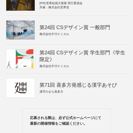
[PR]
世界絵画大賞展 実行委員会
共催：株式会社世界堂
第24回 CSデザイン賞 一般部門
株式会社中川ケミカル
第24回 CSデザイン賞 学生部門《学生
限定》
株式会社中川ケミカル
第71回 喜多方発感じる漢字あそび
漢字のまち喜多方
応募される際は、必ず公式ホームページにて
最新の開催情報をご確認ください。