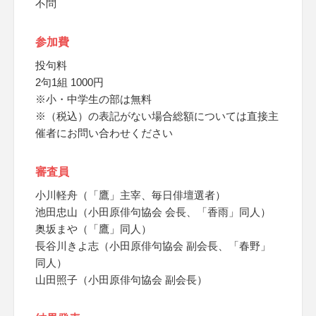
不問
参加費
投句料
2句1組 1000円
※小・中学生の部は無料
※（税込）の表記がない場合総額については直接主
催者にお問い合わせください
審査員
小川軽舟（「鷹」主宰、毎日俳壇選者）
池田忠山（小田原俳句協会 会長、「香雨」同人）
奥坂まや（「鷹」同人）
長谷川きよ志（小田原俳句協会 副会長、「春野」
同人）
山田照子（小田原俳句協会 副会長）