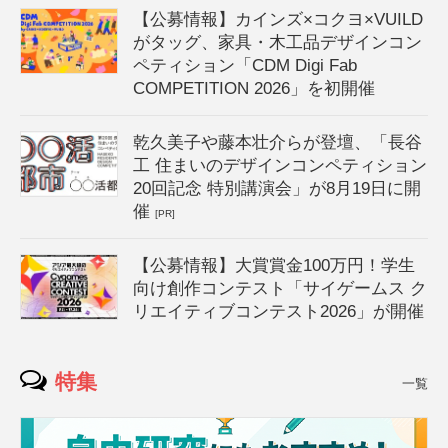
【公募情報】カインズ×コクヨ×VUILD
がタッグ、家具・木工品デザインコン
ペティション「CDM Digi Fab
COMPETITION 2026」を初開催
乾久美子や藤本壮介らが登壇、「長谷
工 住まいのデザインコンペティション
20回記念 特別講演会」が8月19日に開
催
[PR]
【公募情報】大賞賞金100万円！学生
向け創作コンテスト「サイゲームス ク
リエイティブコンテスト2026」が開催
特集
一覧