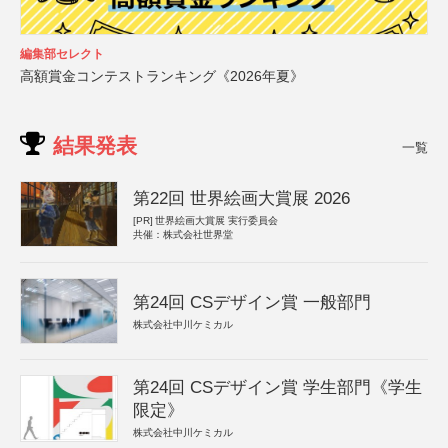
編集部セレクト
高額賞金コンテストランキング《2026年夏》
結果発表
一覧
第22回 世界絵画大賞展 2026
[PR]
世界絵画大賞展 実行委員会
共催：株式会社世界堂
第24回 CSデザイン賞 一般部門
株式会社中川ケミカル
第24回 CSデザイン賞 学生部門《学生
限定》
株式会社中川ケミカル