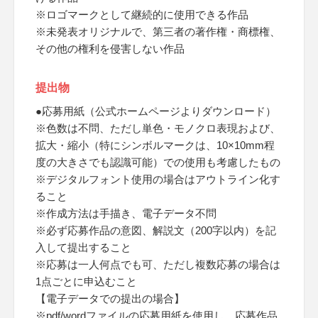
※ロゴマークとして継続的に使用できる作品
※未発表オリジナルで、第三者の著作権・商標権、
その他の権利を侵害しない作品
提出物
●応募用紙（公式ホームページよりダウンロード）
※色数は不問、ただし単色・モノクロ表現および、
拡大・縮小（特にシンボルマークは、10×10mm程
度の大きさでも認識可能）での使用も考慮したもの
※デジタルフォント使用の場合はアウトライン化す
ること
※作成方法は手描き、電子データ不問
※必ず応募作品の意図、解説文（200字以内）を記
入して提出すること
※応募は一人何点でも可、ただし複数応募の場合は
1点ごとに申込むこと
【電子データでの提出の場合】
※pdf/wordファイルの応募用紙を使用し、応募作品