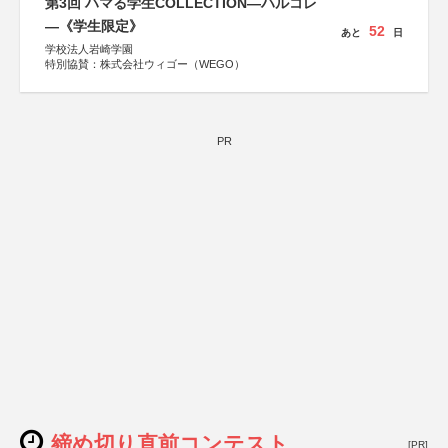
第3回 ハマる学生COLLECTION―ハルコレ
―《学生限定》
52
あと
日
学校法人岩崎学園
特別協賛：株式会社ウィゴー（WEGO）
PR
締め切り直前コンテスト
[PR]