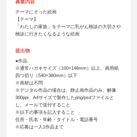
募集内容
テーマにそった絵画
【テーマ】
「わたしの家族」をテーマに乳がん検診の大切さや
検診に行きたくなるような絵画
提出物
●作品
※通常ハガキサイズ（100×148mm）以上、画用紙
四つ切り（540×380mm）以下
※画材は不問
※デジタル作品の場合は、静止画作品のみ、解像
300ppi、A4サイズで製作したpng/psdファイルと
し、メールで送付すること
※以下の事項を記入すること
住所・氏名・年齢・タイトル・電話番号
※応募は一人1作品まで