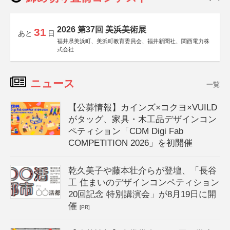
2026 第37回 美浜美術展
31
あと
日
福井県美浜町、美浜町教育委員会、福井新聞社、関西電力株
式会社
ニュース
一覧
【公募情報】カインズ×コクヨ×VUILD
がタッグ、家具・木工品デザインコン
ペティション「CDM Digi Fab
COMPETITION 2026」を初開催
乾久美子や藤本壮介らが登壇、「長谷
工 住まいのデザインコンペティション
20回記念 特別講演会」が8月19日に開
催
[PR]