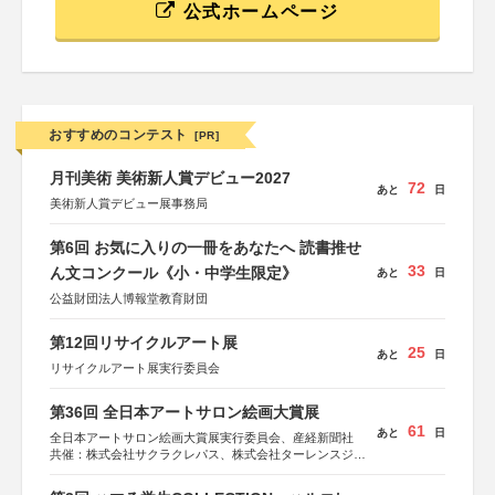
公式ホームページ
おすすめのコンテスト
[PR]
月刊美術 美術新人賞デビュー2027
72
あと
日
美術新人賞デビュー展事務局
第6回 お気に入りの一冊をあなたへ 読書推せ
33
ん文コンクール《小・中学生限定》
あと
日
公益財団法人博報堂教育財団
第12回リサイクルアート展
25
あと
日
リサイクルアート展実行委員会
第36回 全日本アートサロン絵画大賞展
61
あと
日
全日本アートサロン絵画大賞展実行委員会、産経新聞社
共催：株式会社サクラクレパス、株式会社ターレンスジャ
パン、サクラアートサロン、株式会社アムス