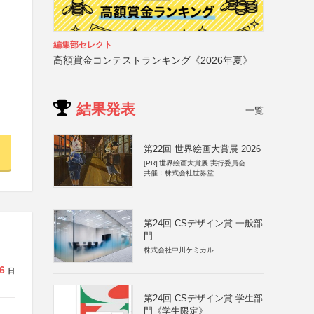
編集部セレクト
高額賞金コンテストランキング《2026年夏》
結果発表
一覧
第22回 世界絵画大賞展 2026
[PR]
世界絵画大賞展 実行委員会
共催：株式会社世界堂
第24回 CSデザイン賞 一般部
門
株式会社中川ケミカル
6
日
第24回 CSデザイン賞 学生部
門《学生限定》