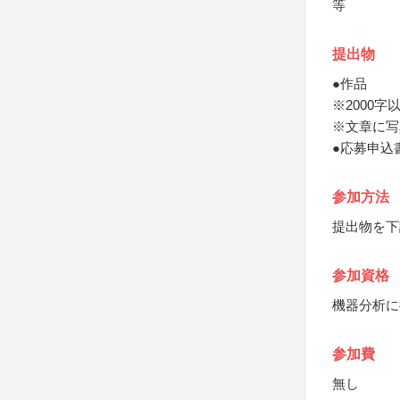
等
提出物
●作品
※2000字
※文章に写
●応募申込
参加方法
提出物を下
参加資格
機器分析に
参加費
無し