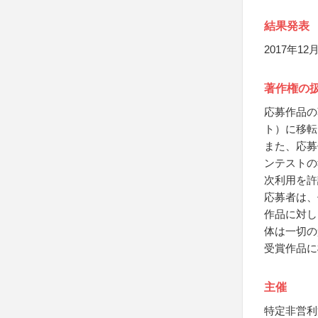
結果発表
2017年1
著作権の
応募作品の
ト）に移転
また、応募
ンテストの
次利用を許
応募者は、
作品に対し
体は一切の
受賞作品に
主催
特定非営利