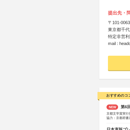
提出先・
〒101-0063
東京都千代
特定非営利
mail : heado
おすすめのコ
第6
NEW
京都文学賞実行
協力：京都府書
社、集英社、小
研究所、双葉社
日本直販プレ