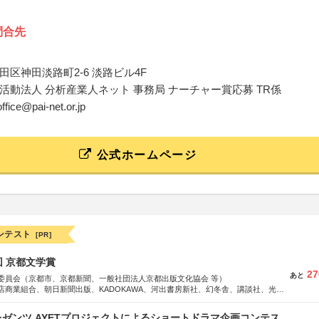
問合先
田区神田淡路町2-6 淡路ビル4F
活動法人 分析産業人ネット 事務局 ナーチャー賞応募 TR係
ffice@pai-net.or.jp
公式ホームページ
ンテスト
[PR]
回 京都文学賞
27
あと
委員会（京都市、京都新聞、一般社団法人京都出版文化協会 等）
店商業組合、朝日新聞出版、KADOKAWA、河出書房新社、幻冬舎、講談社、光文
学館、祥伝社、新潮社、淡交社、ちいさいミシマ社、徳間書店、早川書房、PHP
、文藝春秋、ポプラ社、毎日新聞出版
ゼンツ AYETプロジェクトによるショートドラマ企画コンテス