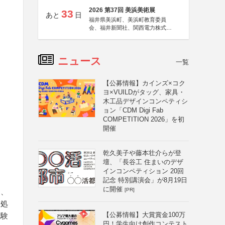
2026 第37回 美浜美術展
33
あと
日
福井県美浜町、美浜町教育委員
会、福井新聞社、関西電力株式会
社
ニュース
一覧
【公募情報】カインズ×コク
ヨ×VUILDがタッグ、家具・
木工品デザインコンペティシ
ョン「CDM Digi Fab
COMPETITION 2026」を初
開催
乾久美子や藤本壮介らが登
壇、「長谷工 住まいのデザ
インコンペティション 20回
記念 特別講演会」が8月19日
に開催
[PR]
ス、
前処
【公募情報】大賞賞金100万
試験
円！学生向け創作コンテスト