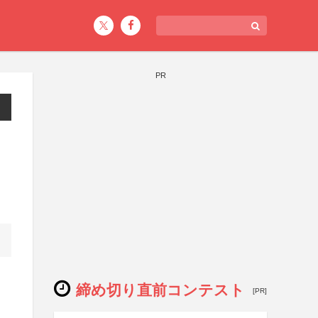
PR
締め切り直前コンテスト
[PR]