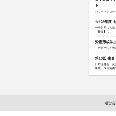
ト
ショートショート
令和8年度 
一般財団法人日
【後援】
総務省消防庁、
資産形成学生
一般社団法人資
第10回 生
日本医師会、読
後援：厚生労働
協賛：東京海上
運営会