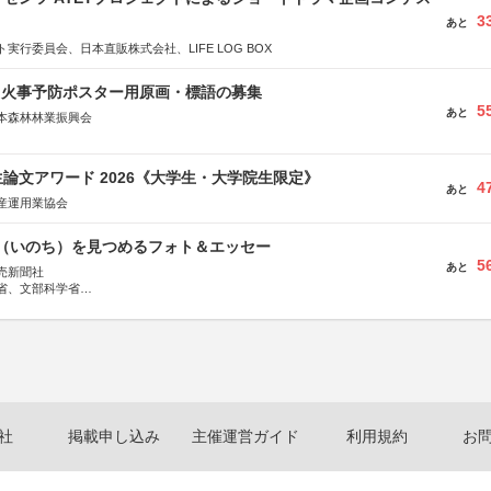
3
あと
実行委員会、日本直販株式会社、LIFE LOG BOX
山火事予防ポスター用原画・標語の募集
5
あと
本森林林業振興会
文部科学省、林野庁、全国森林組合連合会、森林火災対策協会
論文アワード 2026《大学生・大学院生限定》
4
あと
産運用業協会
命（いのち）を見つめるフォト＆エッセー
5
あと
売新聞社
省、文部科学省
日動火災保険株式会社、東京海上日動あんしん生命保険株式会社
社
掲載申し込み
主催運営ガイド
利用規約
お