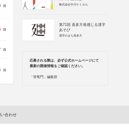
株式会社中川ケミカル
3
日
第71回 喜多方発感じる漢字
5
あそび
日
漢字のまち喜多方
7
日
応募される際は、必ず公式ホームページにて
最新の開催情報をご確認ください。
6
日
「登竜門」編集部
問い合わせ