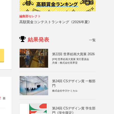
編集部セレクト
高額賞金コンテストランキング《2026年夏》
結果発表
一覧
第22回 世界絵画大賞展 2026
[PR]
世界絵画大賞展 実行委員会
共催：株式会社世界堂
第24回 CSデザイン賞 一般部
門
株式会社中川ケミカル
2
日
第24回 CSデザイン賞 学生部
門《学生限定》