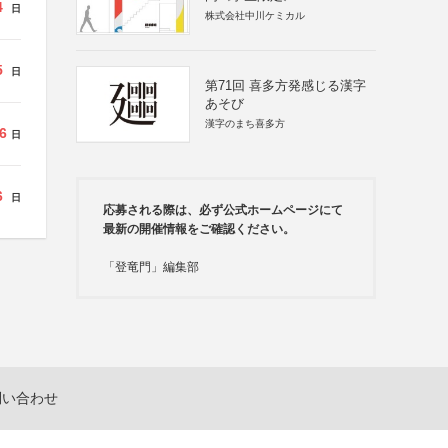
4
日
株式会社中川ケミカル
5
日
第71回 喜多方発感じる漢字
あそび
漢字のまち喜多方
6
日
6
日
応募される際は、必ず公式ホームページにて
最新の開催情報をご確認ください。
「登竜門」編集部
問い合わせ