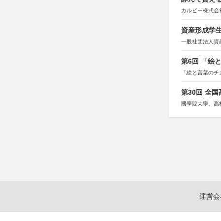
カルビー株式会
資産形成学生
一般社団法人資
第6回 「絵
「絵と言葉のチ
第30回 全
國學院大學、高
運営会