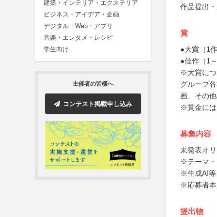
建築・インテリア・エクステリア
作品提出・
ビジネス・アイデア・企画
デジタル・Web・アプリ
賞
音楽・エンタメ・レシピ
●大賞（1
学生向け
●佳作（1
※大賞につ
グループ各
主催者の皆様へ
画、その他
コンテスト掲載申し込み
※賞金には
募集内容
未発表オリ
※テーマ・
※生成AI
※応募者本
提出物