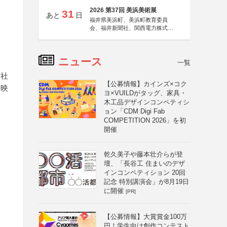
2026 第37回 美浜美術展
31
あと
日
福井県美浜町、美浜町教育委員
会、福井新聞社、関西電力株式会
社
ニュース
一覧
会社
【公募情報】カインズ×コク
用映
ヨ×VUILDがタッグ、家具・
木工品デザインコンペティシ
ョン「CDM Digi Fab
COMPETITION 2026」を初
開催
乾久美子や藤本壮介らが登
壇、「長谷工 住まいのデザ
インコンペティション 20回
記念 特別講演会」が8月19日
に開催
[PR]
【公募情報】大賞賞金100万
円！学生向け創作コンテスト