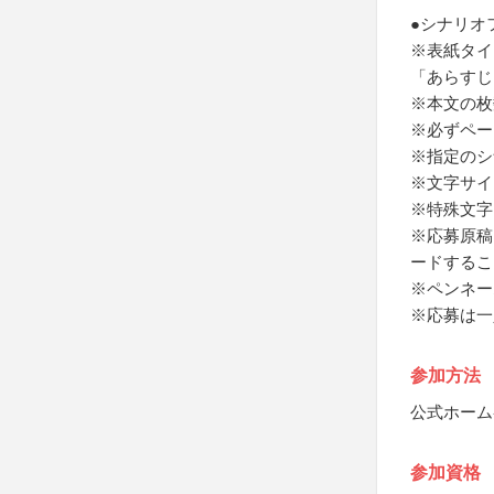
●シナリオ
※表紙タイ
「あらすじ
※本文の枚
※必ずペー
※指定のシ
※文字サイ
※特殊文字
※応募原稿
ードするこ
※ペンネー
※応募は一
参加方法
公式ホーム
参加資格