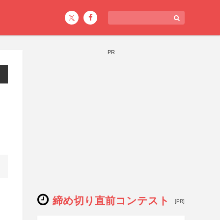
PR
締め切り直前コンテスト
[PR]