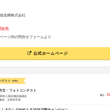
放送網株式会社
問合先
ページ内の問合せフォームより
公式ホームページ
ンテスト
[PR]
護作文・フォトコンテスト
5
あと
全国老人福祉施設協議会
働省、文部科学省
！ わたしのやめとま2026川柳キャンペーン