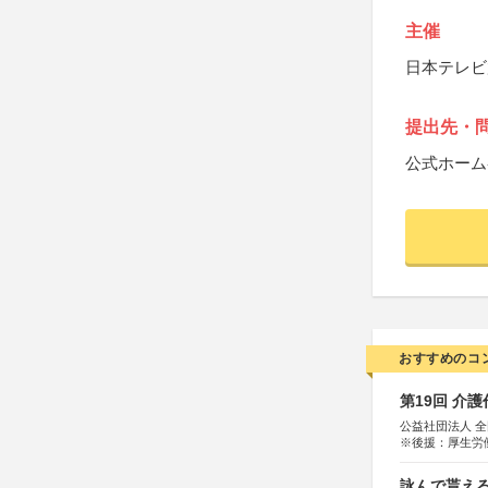
主催
日本テレビ
提出先・
公式ホーム
おすすめのコ
第19回 介
公益社団法人 
※後援：厚生労
詠んで貰える