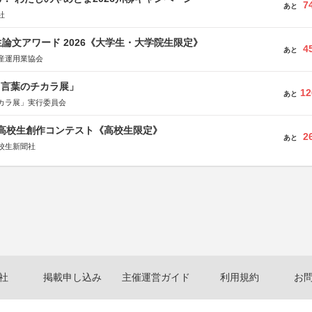
7
あと
社
論文アワード 2026《大学生・大学院生限定》
4
あと
産運用業協会
と言葉のチカラ展」
12
あと
カラ展」実行委員会
国高校生創作コンテスト《高校生限定》
2
あと
校生新聞社
社
掲載申し込み
主催運営ガイド
利用規約
お