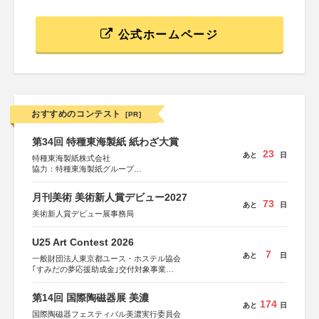
公式ホームページ
おすすめのコンテスト
[PR]
第34回 特種東海製紙 紙わざ大賞
23
あと
日
特種東海製紙株式会社
協力：特種東海製紙グループ
特別協賛：静岡県長泉町
月刊美術 美術新人賞デビュー2027
73
あと
日
美術新人賞デビュー展事務局
U25 Art Contest 2026
7
あと
日
一般財団法人東京都ユース・ホステル協会
｢すみだの夢応援助成金｣交付対象事業
すみだ五彩の芸術祭 連携企画
第14回 国際陶磁器展 美濃
174
あと
日
国際陶磁器フェスティバル美濃実行委員会