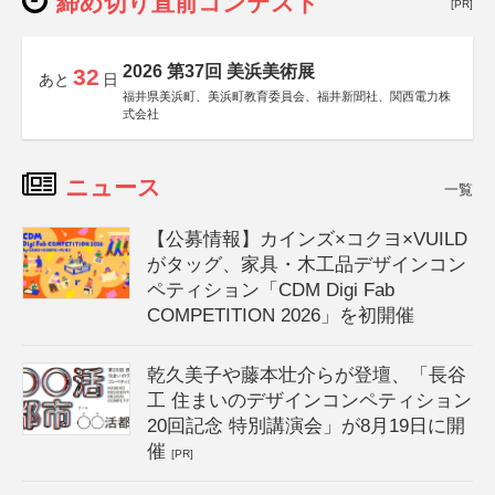
締め切り直前コンテスト
[PR]
2026 第37回 美浜美術展
32
あと
日
福井県美浜町、美浜町教育委員会、福井新聞社、関西電力株
式会社
ニュース
一覧
【公募情報】カインズ×コクヨ×VUILD
がタッグ、家具・木工品デザインコン
ペティション「CDM Digi Fab
COMPETITION 2026」を初開催
乾久美子や藤本壮介らが登壇、「長谷
工 住まいのデザインコンペティション
20回記念 特別講演会」が8月19日に開
催
[PR]