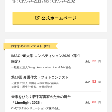
tel : 0195-74-2111 / fax : 0195-74-2102
公式ホームページ
おすすめのコンテスト
[PR]
IMAGINE大学 コンペティション2026《学生
22
限定》
あと
日
一般社団法人Design Association Liberal Arts協会
第19回 介護作文・フォトコンテスト
52
あと
日
公益社団法人 全国老人福祉施設協議会
※後援：厚生労働省、文部科学省
未来をひらく若手写真家のための舞台
83
「Limelight 2026」
あと
日
OMデジタルソリューションズ株式会社