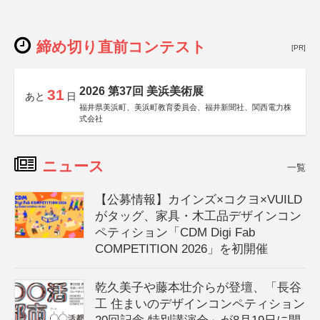
締め切り直前コンテスト
[PR]
2026 第37回 美浜美術展
31
あと
日
福井県美浜町、美浜町教育委員会、福井新聞社、関西電力株
式会社
ニュース
一覧
【公募情報】カインズ×コクヨ×VUILD
がタッグ、家具・木工品デザインコン
ペティション「CDM Digi Fab
COMPETITION 2026」を初開催
乾久美子や藤本壮介らが登壇、「長谷
工 住まいのデザインコンペティション