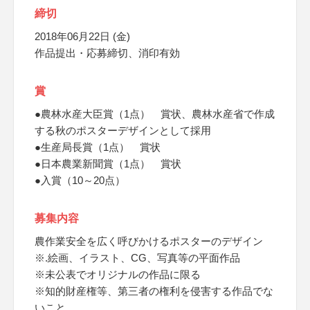
締切
2018年06月22日 (金)
作品提出・応募締切、消印有効
賞
●農林水産大臣賞（1点） 賞状、農林水産省で作成
する秋のポスターデザインとして採用
●生産局長賞（1点） 賞状
●日本農業新聞賞（1点） 賞状
●入賞（10～20点）
募集内容
農作業安全を広く呼びかけるポスターのデザイン
※.絵画、イラスト、CG、写真等の平面作品
※未公表でオリジナルの作品に限る
※知的財産権等、第三者の権利を侵害する作品でな
いこと