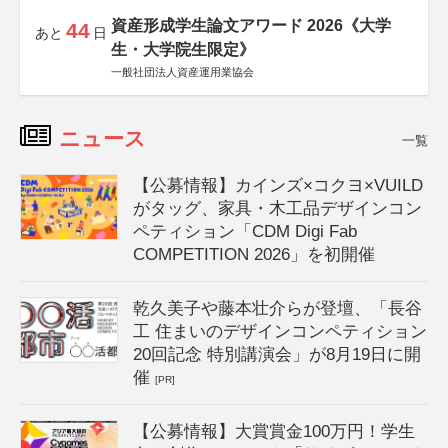
資産形成学生論文アワード 2026《大学
44
あと
日
生・大学院生限定》
一般社団法人資産運用業協会
ニュース
一覧
【公募情報】カインズ×コクヨ×VUILD
がタッグ、家具・木工品デザインコン
ペティション「CDM Digi Fab
COMPETITION 2026」を初開催
乾久美子や藤本壮介らが登壇、「長谷
工 住まいのデザインコンペティション
20回記念 特別講演会」が8月19日に開
催
[PR]
【公募情報】大賞賞金100万円！学生