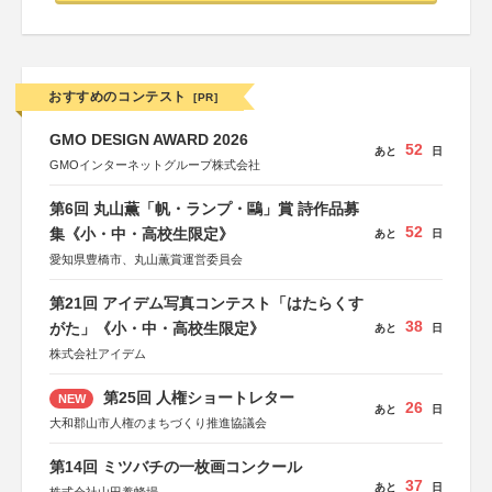
おすすめのコンテスト
[PR]
GMO DESIGN AWARD 2026
52
あと
日
GMOインターネットグループ株式会社
第6回 丸山薫「帆・ランプ・鷗」賞 詩作品募
52
集《小・中・高校生限定》
あと
日
愛知県豊橋市、丸山薫賞運営委員会
第21回 アイデム写真コンテスト「はたらくす
38
がた」《小・中・高校生限定》
あと
日
株式会社アイデム
第25回 人権ショートレター
NEW
26
あと
日
大和郡山市人権のまちづくり推進協議会
第14回 ミツバチの一枚画コンクール
37
あと
日