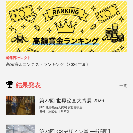
編集部セレクト
高額賞金コンテストランキング《2026年夏》
結果発表
一覧
第22回 世界絵画大賞展 2026
[PR]
世界絵画大賞展 実行委員会
共催：株式会社世界堂
第24回 CSデザイン賞 一般部門