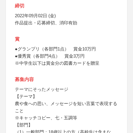
締切
2022年09月02日 (金)
作品提出・応募締切、消印有効
賞
●グランプリ（各部門1点） 賞金10万円
●優秀賞（各部門4点） 賞金3万円
※中学生以下は賞金分の図書カードを贈呈
募集内容
テーマにそったメッセージ
【テーマ】
農や食への思い、メッセージを短い言葉で表現する
こと
※キャッチコピー、七・五調等
【部門】
（1）一般部門：18歳以上の方（高校生は含まな