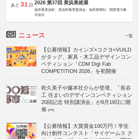
2026 第37回 美浜美術展
31
あと
日
福井県美浜町、美浜町教育委員会、福井新聞社、関西電力株
式会社
ニュース
一覧
【公募情報】カインズ×コクヨ×VUILD
がタッグ、家具・木工品デザインコン
ペティション「CDM Digi Fab
COMPETITION 2026」を初開催
乾久美子や藤本壮介らが登壇、「長谷
工 住まいのデザインコンペティション
20回記念 特別講演会」が8月19日に開
催
[PR]
【公募情報】大賞賞金100万円！学生
向け創作コンテスト「サイゲームス ク