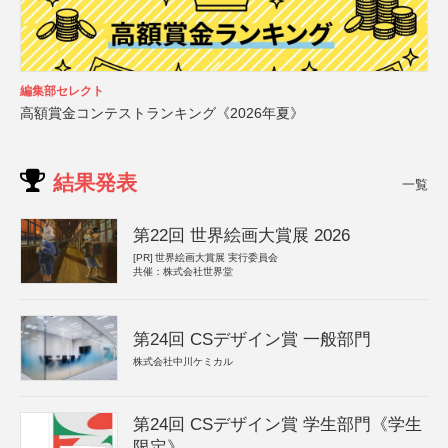
編集部セレクト
高額賞金コンテストランキング《2026年夏》
結果発表
一覧
第22回 世界絵画大賞展 2026
[PR]
世界絵画大賞展 実行委員会
共催：株式会社世界堂
第24回 CSデザイン賞 一般部門
株式会社中川ケミカル
第24回 CSデザイン賞 学生部門《学生
限定》