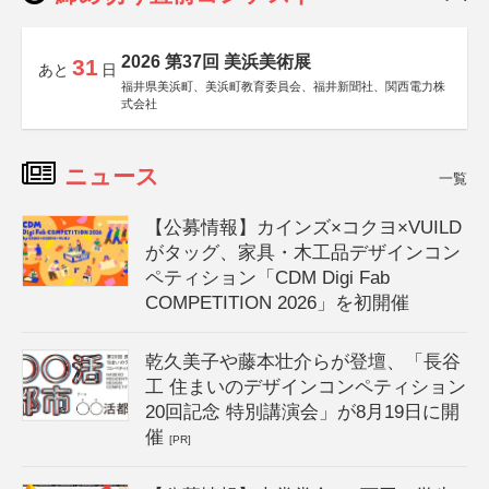
2026 第37回 美浜美術展
31
あと
日
福井県美浜町、美浜町教育委員会、福井新聞社、関西電力株
式会社
ニュース
一覧
【公募情報】カインズ×コクヨ×VUILD
がタッグ、家具・木工品デザインコン
ペティション「CDM Digi Fab
COMPETITION 2026」を初開催
乾久美子や藤本壮介らが登壇、「長谷
工 住まいのデザインコンペティション
20回記念 特別講演会」が8月19日に開
催
[PR]