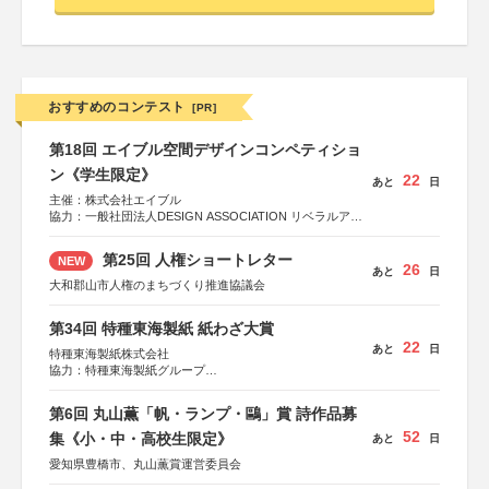
おすすめのコンテスト
[PR]
第18回 エイブル空間デザインコンペティショ
ン《学生限定》
22
あと
日
主催：株式会社エイブル
協力：一般社団法人DESIGN ASSOCIATION リベラルアー
ツ協会
運営：TOKYO COMPANY株式会社
第25回 人権ショートレター
NEW
26
あと
日
大和郡山市人権のまちづくり推進協議会
第34回 特種東海製紙 紙わざ大賞
22
あと
日
特種東海製紙株式会社
協力：特種東海製紙グループ
特別協賛：静岡県長泉町
第6回 丸山薫「帆・ランプ・鷗」賞 詩作品募
52
集《小・中・高校生限定》
あと
日
愛知県豊橋市、丸山薫賞運営委員会