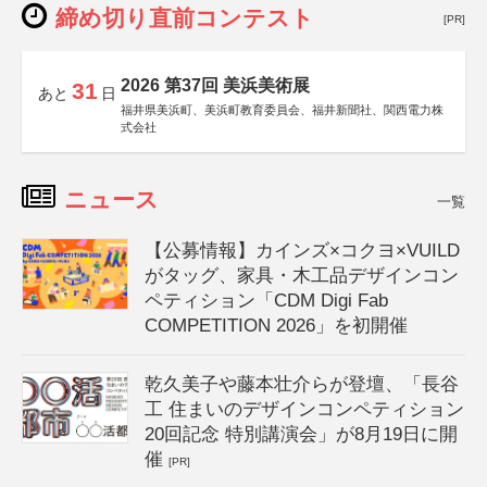
締め切り直前コンテスト
[PR]
2026 第37回 美浜美術展
31
あと
日
福井県美浜町、美浜町教育委員会、福井新聞社、関西電力株
式会社
ニュース
一覧
【公募情報】カインズ×コクヨ×VUILD
がタッグ、家具・木工品デザインコン
ペティション「CDM Digi Fab
COMPETITION 2026」を初開催
乾久美子や藤本壮介らが登壇、「長谷
工 住まいのデザインコンペティション
20回記念 特別講演会」が8月19日に開
催
[PR]