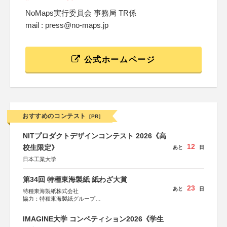
NoMaps実行委員会 事務局 TR係
mail : press@no-maps.jp
公式ホームページ
おすすめのコンテスト
[PR]
NITプロダクトデザインコンテスト 2026《高
12
校生限定》
あと
日
日本工業大学
第34回 特種東海製紙 紙わざ大賞
23
あと
日
特種東海製紙株式会社
協力：特種東海製紙グループ
特別協賛：静岡県長泉町
IMAGINE大学 コンペティション2026《学生