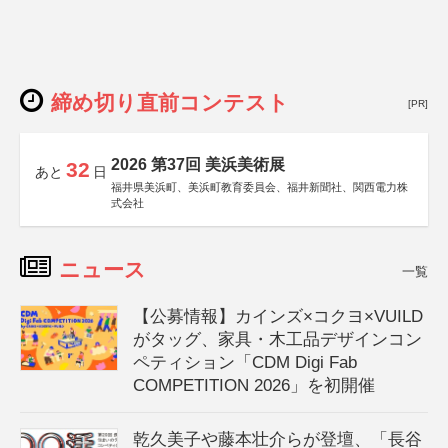
締め切り直前コンテスト
[PR]
2026 第37回 美浜美術展
32
あと
日
福井県美浜町、美浜町教育委員会、福井新聞社、関西電力株
式会社
ニュース
一覧
【公募情報】カインズ×コクヨ×VUILD
がタッグ、家具・木工品デザインコン
ペティション「CDM Digi Fab
COMPETITION 2026」を初開催
乾久美子や藤本壮介らが登壇、「長谷