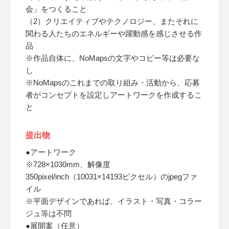
会」をつくること
（2）クリエイティブやテクノロジー、またそれに
関わる人たちのエネルギーや躍動感を感じさせる作
品
※作品自体に、NoMapsの文字やコピー等は必要な
し
※NoMapsのこれまでの取り組み・活動から、応募
者がコンセプトを設定しアートワークを作成するこ
と
提出物
●アートワーク
※728×1030mm、解像度
350pixel/inch（10031×14193ピクセル）のjpegファ
イル
※平面デザインであれば、イラスト・写真・コラー
ジュ等は不問
●展開案（任意）