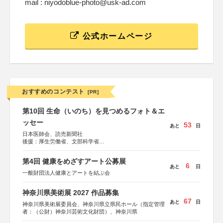
mail : niyodoblue-photo@usk-ad.com
公式ホームページ
おすすめのコンテスト
[PR]
第10回 生命（いのち）を見つめるフォト＆エ
ッセー
53
あと
日
日本医師会、読売新聞社
後援：厚生労働省、文部科学省
協賛：東京海上日動火災保険株式会社、東京海上日動あん
しん生命保険株式会社
第4回 健康をめざすアート公募展
6
あと
日
一般財団法人健康とアートを結ぶ会
神奈川県美術展 2027 作品募集
67
あと
日
神奈川県美術展委員会、神奈川県立県民ホール（指定管理
者：（公財）神奈川芸術文化財団）、神奈川県