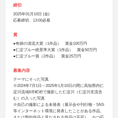
締切
2025年01月10日 (金)
応募締切、13:00必着
賞
●奇跡の清流大賞（1作品） 賞金100万円
●仁淀ブルー絶景準大賞（1作品） 賞金50万円
●仁淀ブルー賞（2作品） 賞金25万円
募集内容
テーマにそった写真
※2024年7月1日～2025年1月10日の間に高知県内仁
淀川流域6市町村で撮影した仁淀川（仁淀川支流含
む）の入った写真
※自己の撮影による未発表（展示会や刊行物・SNS
等インターネット環境に発表したことがある作品、
または類似作品と見なされる作品は不可）、かつ応