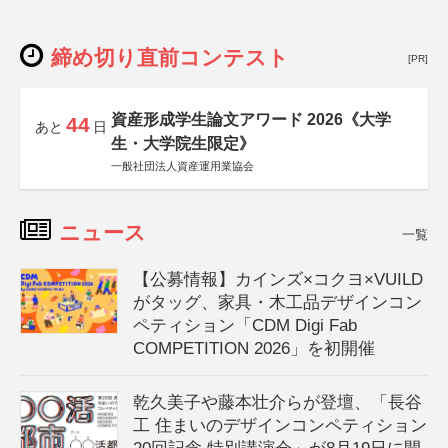
締め切り直前コンテスト
[PR]
資産形成学生論文アワード 2026《大学
44
あと
日
生・大学院生限定》
一般社団法人資産運用業協会
ニュース
一覧
【公募情報】カインズ×コクヨ×VUILD
がタッグ、家具・木工品デザインコン
ペティション「CDM Digi Fab
COMPETITION 2026」を初開催
乾久美子や藤本壮介らが登壇、「長谷
工 住まいのデザインコンペティション