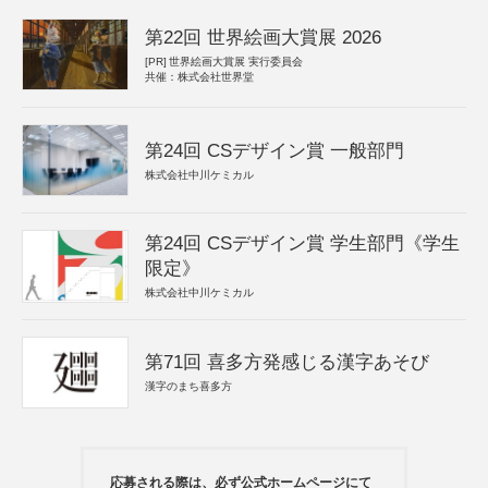
第22回 世界絵画大賞展 2026
[PR]
世界絵画大賞展 実行委員会
共催：株式会社世界堂
第24回 CSデザイン賞 一般部門
株式会社中川ケミカル
第24回 CSデザイン賞 学生部門《学生
限定》
株式会社中川ケミカル
第71回 喜多方発感じる漢字あそび
漢字のまち喜多方
応募される際は、必ず公式ホームページにて