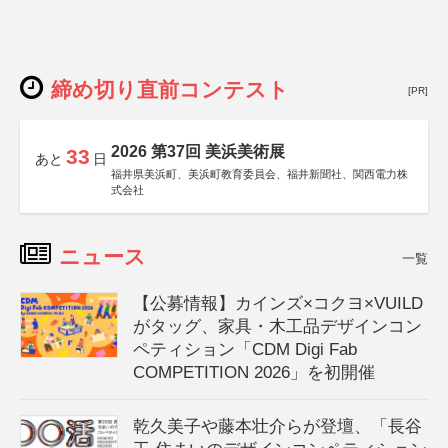
締め切り直前コンテスト
[PR]
2026 第37回 美浜美術展
33
あと
日
福井県美浜町、美浜町教育委員会、福井新聞社、関西電力株
式会社
ニュース
一覧
【公募情報】カインズ×コクヨ×VUILD
がタッグ、家具・木工品デザインコン
ペティション「CDM Digi Fab
COMPETITION 2026」を初開催
乾久美子や藤本壮介らが登壇、「長谷