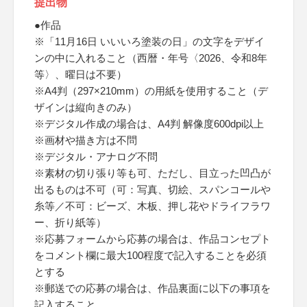
提出物
●作品
※「11月16日 いいいろ塗装の日」の文字をデザイ
ンの中に入れること（西暦・年号〈2026、令和8年
等〉、曜日は不要）
※A4判（297×210mm）の用紙を使用すること（デ
ザインは縦向きのみ）
※デジタル作成の場合は、A4判 解像度600dpi以上
※画材や描き方は不問
※デジタル・アナログ不問
※素材の切り張り等も可、ただし、目立った凹凸が
出るものは不可（可：写真、切絵、スパンコールや
糸等／不可：ビーズ、木板、押し花やドライフラワ
ー、折り紙等）
※応募フォームから応募の場合は、作品コンセプト
をコメント欄に最大100程度で記入することを必須
とする
※郵送での応募の場合は、作品裏面に以下の事項を
記入すること