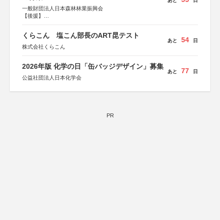
あと
日
一般財団法人日本森林林業振興会
【後援】
総務省消防庁、文部科学省、林野庁、全国森林組合連合
会、森林火災対策協会
くらこん 塩こん部長のART昆テスト
54
あと
日
株式会社くらこん
2026年版 化学の日「缶バッジデザイン」募集
77
あと
日
公益社団法人日本化学会
PR