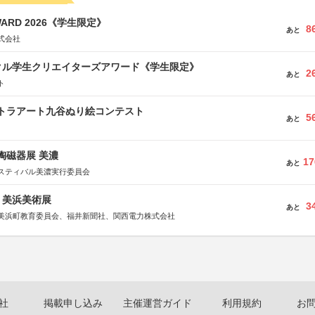
WARD 2026《学生限定》
8
あと
式会社
クル学生クリエイターズアワード《学生限定》
2
あと
ト
ルトラアート九谷ぬり絵コンテスト
5
あと
際陶磁器展 美濃
17
あと
スティバル美濃実行委員会
7回 美浜美術展
3
あと
美浜町教育委員会、福井新聞社、関西電力株式会社
社
掲載申し込み
主催運営ガイド
利用規約
お