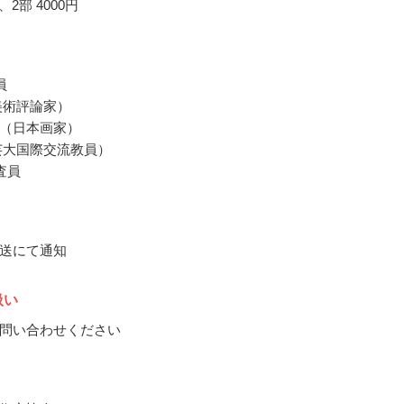
円、2部 4000円
員
美術評論家）
（日本画家）
芸大国際交流教員）
査員
送にて通知
扱い
問い合わせください