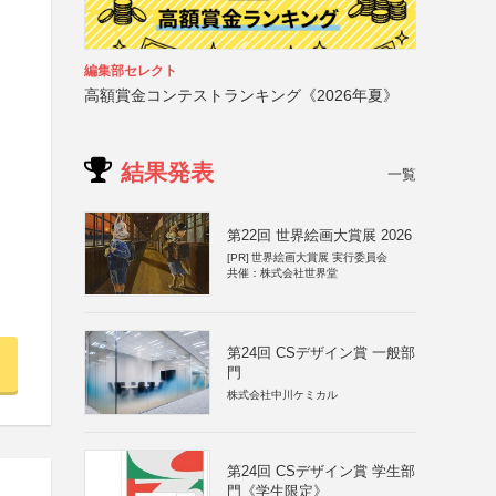
編集部セレクト
高額賞金コンテストランキング《2026年夏》
結果発表
一覧
第22回 世界絵画大賞展 2026
[PR]
世界絵画大賞展 実行委員会
共催：株式会社世界堂
第24回 CSデザイン賞 一般部
門
株式会社中川ケミカル
第24回 CSデザイン賞 学生部
門《学生限定》