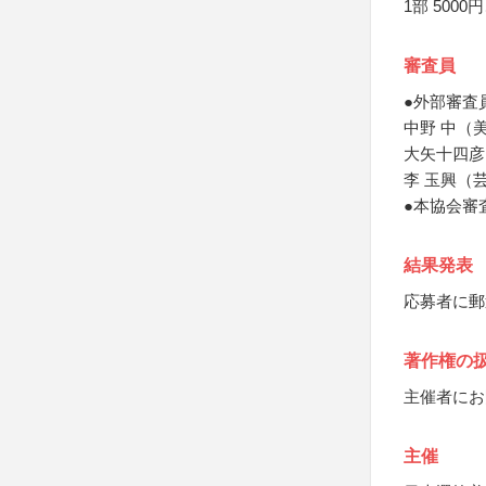
1部 5000
審査員
●外部審査
中野 中（
大矢十四彦
李 玉興（
●本協会審
結果発表
応募者に郵
著作権の
主催者にお
主催