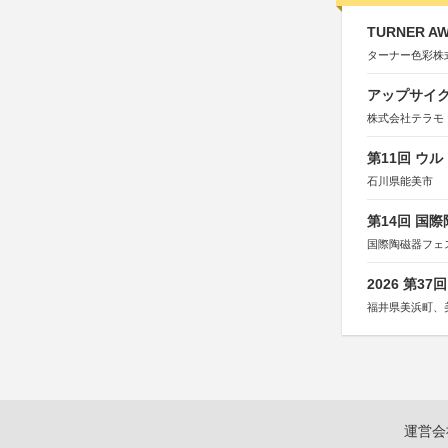
TURNER A
ターナー色彩株
アップサイ
株式会社テラモ
第11回 ウ
石川県能美市
第14回 国
国際陶磁器フェ
2026 第3
福井県美浜町、
運営会