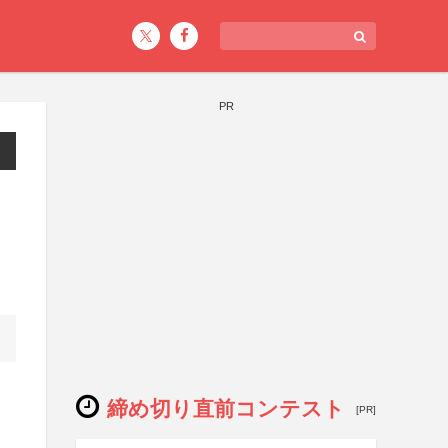
PR
締め切り直前コンテスト
[PR]