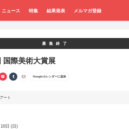
ニュース
特集
結果発表
メルマガ登録
募集終了
回 国際美術大賞展
Googleカレンダーに追加
アート
10日 (日)