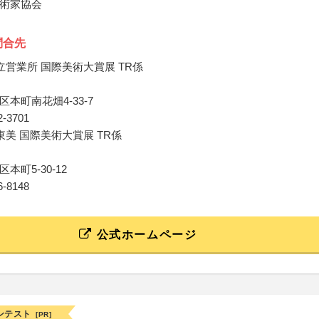
術家協会
問合先
立営業所 国際美術大賞展 TR係
本町南花畑4-33-7
42-3701
東美 国際美術大賞展 TR係
本町5-30-12
76-8148
公式ホームページ
ンテスト
[PR]