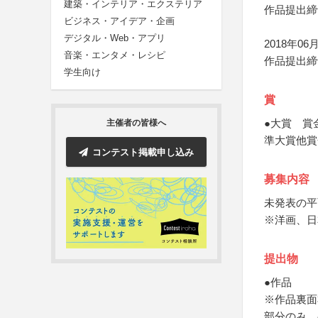
建築・インテリア・エクステリア
作品提出締
ビジネス・アイデア・企画
デジタル・Web・アプリ
2018年06月
音楽・エンタメ・レシピ
作品提出締
学生向け
賞
●大賞 賞
主催者の皆様へ
準大賞他賞
コンテスト掲載申し込み
募集内容
未発表の平
※洋画、日
提出物
●作品
※作品裏面
部分のみ、