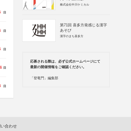
株式会社中川ケミカル
6
日
第71回 喜多方発感じる漢字
6
あそび
日
漢字のまち喜多方
6
日
応募される際は、必ず公式ホームページにて
6
最新の開催情報をご確認ください。
日
「登竜門」編集部
4
日
問い合わせ