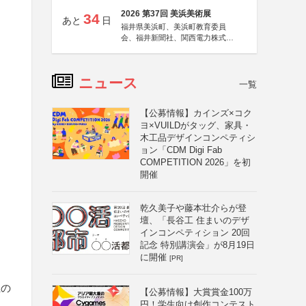
2026 第37回 美浜美術展
34
あと
日
福井県美浜町、美浜町教育委員
会、福井新聞社、関西電力株式会
社
ニュース
一覧
【公募情報】カインズ×コク
ヨ×VUILDがタッグ、家具・
木工品デザインコンペティシ
ョン「CDM Digi Fab
COMPETITION 2026」を初
開催
乾久美子や藤本壮介らが登
壇、「長谷工 住まいのデザ
インコンペティション 20回
記念 特別講演会」が8月19日
に開催
[PR]
上の
【公募情報】大賞賞金100万
円！学生向け創作コンテスト