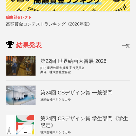
編集部セレクト
高額賞金コンテストランキング《2026年夏》
結果発表
一覧
第22回 世界絵画大賞展 2026
[PR]
世界絵画大賞展 実行委員会
共催：株式会社世界堂
第24回 CSデザイン賞 一般部門
株式会社中川ケミカル
第24回 CSデザイン賞 学生部門《学生
限定》
株式会社中川ケミカル