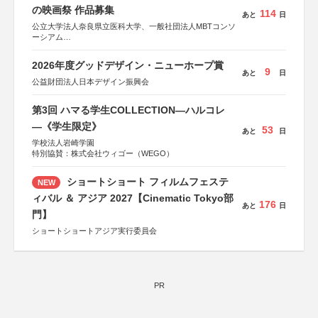
の映画祭 作品募集
114
あと
日
公立大学法人奈良県立医科大学、一般社団法人MBTコンソ
ーシアム
協力：読売新聞社
2026年度グッドデザイン・ニューホープ賞
後援：厚生労働省
9
あと
日
文部科学省
公益財団法人日本デザイン振興会
奈良県
日本経済団体連合会
第3回 ハマる学生COLLECTION―ハルコレ
関西経済連合会
「“よい仕事おこし”フェア」実行委員会
―《学生限定》
53
あと
日
関西文化学術研究都市推進機構
学校法人岩崎学園
東京難病団体連絡協議会
特別協賛：株式会社ウィゴー（WEGO）
ショートショート フィルムフェステ
NEW
ィバル ＆ アジア 2027【Cinematic Tokyo部
176
あと
日
門】
ショートショートアジア実行委員会
PR