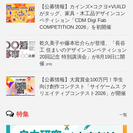
【公募情報】カインズ×コクヨ×VUILD
がタッグ、家具・木工品デザインコン
ペティション「CDM Digi Fab
COMPETITION 2026」を初開催
乾久美子や藤本壮介らが登壇、「長谷
工 住まいのデザインコンペティション
20回記念 特別講演会」が8月19日に開
催
[PR]
【公募情報】大賞賞金100万円！学生
向け創作コンテスト「サイゲームス ク
リエイティブコンテスト2026」が開催
特集
一覧