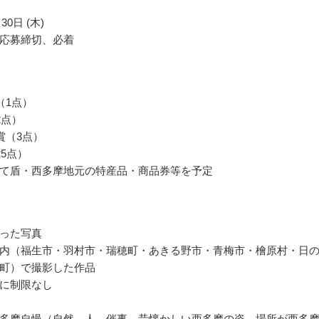
30日 (木)
応募締切、必着
（1点）
2点）
賞（3点）
25点）
て盾・西多摩地元の特産品・商品券等を予定
った写真
内（福生市・羽村市・瑞穂町・あきる野市・青梅市・檜原村・日
町）で撮影した作品
に制限なし
多摩自慢（自然、人、催事、昔懐かしい西多摩の姿、場所が西多