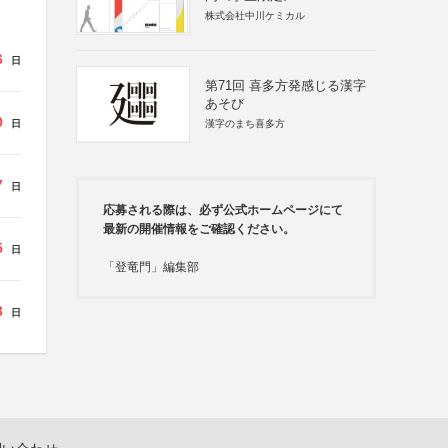
株式会社中川ケミカル
6
日
第71回 喜多方発感じる漢字
あそび
0
日
漢字のまち喜多方
7
日
応募される際は、必ず公式ホームページにて
最新の開催情報をご確認ください。
5
日
「登竜門」編集部
3
日