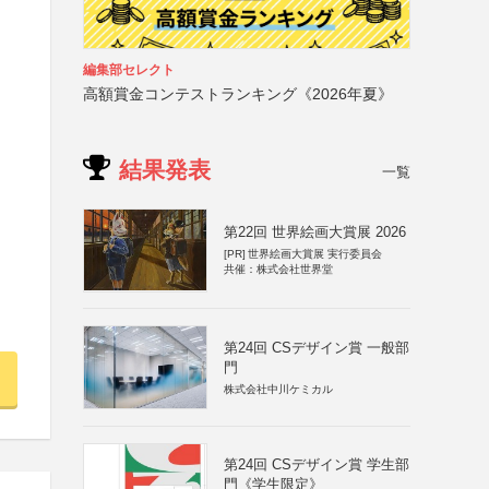
編集部セレクト
高額賞金コンテストランキング《2026年夏》
結果発表
一覧
第22回 世界絵画大賞展 2026
[PR]
世界絵画大賞展 実行委員会
共催：株式会社世界堂
第24回 CSデザイン賞 一般部
門
株式会社中川ケミカル
第24回 CSデザイン賞 学生部
門《学生限定》