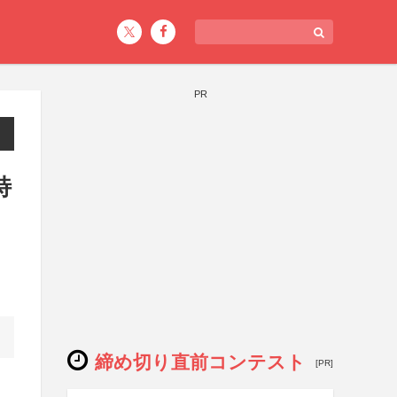
PR
特
締め切り直前コンテスト
[PR]