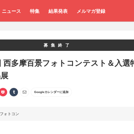
ニュース
特集
結果発表
メルマガ登録
募集終了
回 西多摩百景フォトコンテスト＆入選
品展
Googleカレンダーに追加
フォトコン