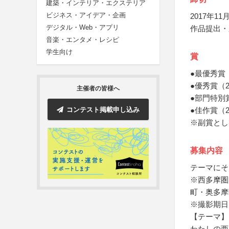
建築・インテリア・エクステリア
ビジネス・アイデア・企画
2017年11月
デジタル・Web・アプリ
作品提出・
音楽・エンタメ・レシピ
学生向け
賞
●最優秀賞
●優秀賞（
主催者の皆様へ
●部門特別
コンテスト掲載申し込み
●佳作賞（
※副賞とし
募集内容
テーマにそ
※西多摩圏
町・奥多摩
※撮影期日
【テーマ】
わたしの西