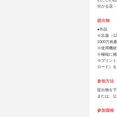
分かる花・
提出物
●作品
※2L版（1
1000万画
※使用機材
※極端に補
※プリント
ロード）を
参加方法
提出物を下
または、公
参加資格