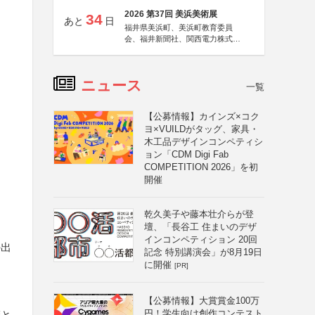
2026 第37回 美浜美術展
34
あと
日
福井県美浜町、美浜町教育委員
会、福井新聞社、関西電力株式会
社
ニュース
一覧
【公募情報】カインズ×コク
ヨ×VUILDがタッグ、家具・
木工品デザインコンペティシ
ョン「CDM Digi Fab
COMPETITION 2026」を初
開催
乾久美子や藤本壮介らが登
壇、「長谷工 住まいのデザ
インコンペティション 20回
の出
記念 特別講演会」が8月19日
に開催
[PR]
【公募情報】大賞賞金100万
円！学生向け創作コンテスト
摩と