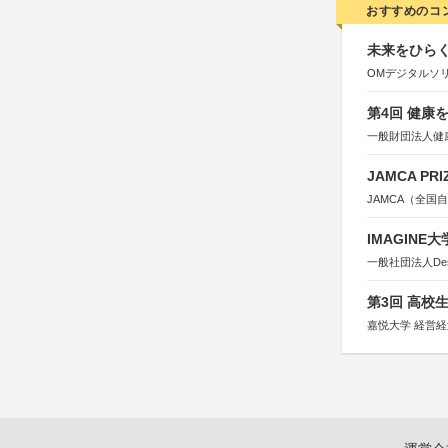
おすすめのコ
未来をひらく若
OMデジタルソ
第4回 健康
一般財団法人健
JAMCA P
JAMCA（全
IMAGINE
一般社団法人Design 
第3回 高校
嘉悦大学 経営