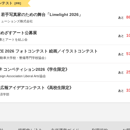
ンテスト
[PR]
手写真家のための舞台「Limelight 2026」
8
あと
リューションズ株式会社
をめざすアート公募展
1
あと
康とアートを結ぶ会
RIZE 2026 フォトコンテスト 絵画／イラストコンテスト
5
あと
国自動車大学校・整備専門学校協会）
大学 コンペティション2026《学生限定》
2
あと
Association Liberal Arts協会
生広報アイデアコンテスト《高校生限定》
3
あと
経済学部