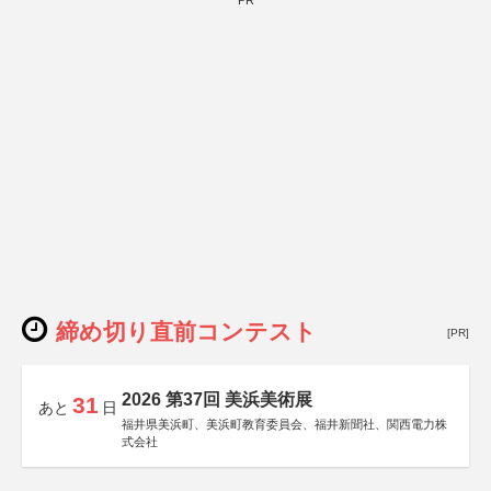
PR
締め切り直前コンテスト
[PR]
2026 第37回 美浜美術展
31
あと
日
福井県美浜町、美浜町教育委員会、福井新聞社、関西電力株
式会社