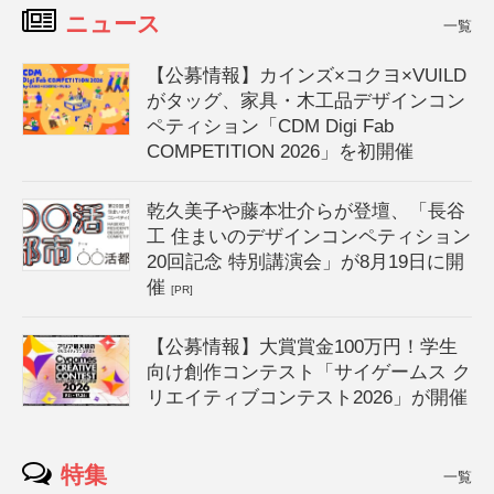
ニュース
一覧
【公募情報】カインズ×コクヨ×VUILD
がタッグ、家具・木工品デザインコン
ペティション「CDM Digi Fab
COMPETITION 2026」を初開催
乾久美子や藤本壮介らが登壇、「長谷
工 住まいのデザインコンペティション
20回記念 特別講演会」が8月19日に開
催
[PR]
【公募情報】大賞賞金100万円！学生
向け創作コンテスト「サイゲームス ク
リエイティブコンテスト2026」が開催
特集
一覧