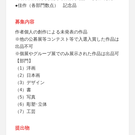
●佳作（各部門数点） 記念品
募集内容
作者個人の創作による未発表の作品
※他の公募展等コンテスト等で入選入賞した作品は
出品不可
※個展やグループ展でのみ展示された作品は出品可
【部門】
（1）洋画
（2）日本画
（3）デザイン
（4）書
（5）写真
（6）彫塑･立体
（7）工芸
提出物