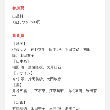
参加費
出品料
1点につき1500円
審査員
【洋画】
伊藤弘之、神野立生、田中 理、羽田英彦、初田
隆、山田友子
【日本画】
稲田 峻、遠藤隆稔、大月紅石
【デザイン】
今竹 翠、片岡美砂、大門敏彦
【書】
井谷五雲、井下石泉、江草幽研、山根亙清、米田蒼
宇
【写真】
有馬清徳、永田秀子、三井 博、湯浅圭治