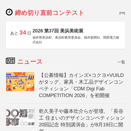
締め切り直前コンテスト
[PR]
2026 第37回 美浜美術展
34
あと
日
福井県美浜町、美浜町教育委員会、福井新聞社、関西電力株
式会社
ニュース
一覧
【公募情報】カインズ×コクヨ×VUILD
がタッグ、家具・木工品デザインコン
ペティション「CDM Digi Fab
COMPETITION 2026」を初開催
乾久美子や藤本壮介らが登壇、「長谷
工 住まいのデザインコンペティション
20回記念 特別講演会」が8月19日に開