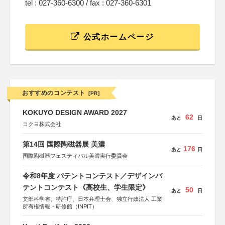
tel : 027-360-6300 / fax : 027-360-6301
公式ホームページ
おすすめのコンテスト
[PR]
KOKUYO DESIGN AWARD 2027
62
あと
日
コクヨ株式会社
第14回 国際陶磁器展 美濃
176
あと
日
国際陶磁器フェスティバル美濃実行委員会
令和8年度 パテントコンテスト／デザインパ
テントコンテスト《高校生、学生限定》
50
あと
日
文部科学省、特許庁、日本弁理士会、独立行政法人 工業
所有権情報・研修館（INPIT）