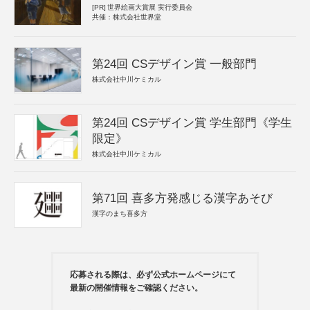
[PR]
世界絵画大賞展 実行委員会
共催：株式会社世界堂
第24回 CSデザイン賞 一般部門
株式会社中川ケミカル
第24回 CSデザイン賞 学生部門《学生
限定》
株式会社中川ケミカル
第71回 喜多方発感じる漢字あそび
漢字のまち喜多方
応募される際は、必ず公式ホームページにて
最新の開催情報をご確認ください。