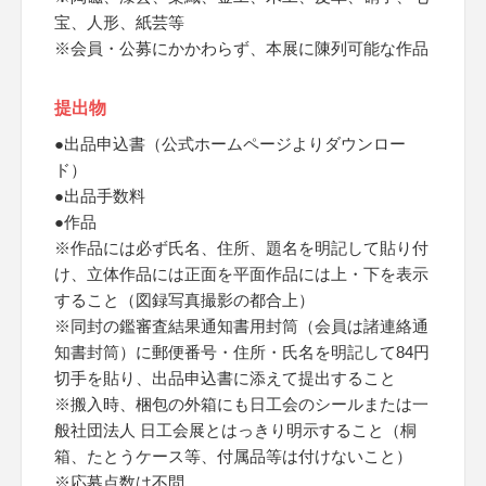
宝、人形、紙芸等
※会員・公募にかかわらず、本展に陳列可能な作品
提出物
●出品申込書（公式ホームページよりダウンロー
ド）
●出品手数料
●作品
※作品には必ず氏名、住所、題名を明記して貼り付
け、立体作品には正面を平面作品には上・下を表示
すること（図録写真撮影の都合上）
※同封の鑑審査結果通知書用封筒（会員は諸連絡通
知書封筒）に郵便番号・住所・氏名を明記して84円
切手を貼り、出品申込書に添えて提出すること
※搬入時、梱包の外箱にも日工会のシールまたは一
般社団法人 日工会展とはっきり明示すること（桐
箱、たとうケース等、付属品等は付けないこと）
※応募点数は不問