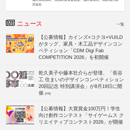
式会社
ニュース
一覧
【公募情報】カインズ×コクヨ×VUILD
がタッグ、家具・木工品デザインコン
ペティション「CDM Digi Fab
COMPETITION 2026」を初開催
乾久美子や藤本壮介らが登壇、「長谷
工 住まいのデザインコンペティション
20回記念 特別講演会」が8月19日に開
催
[PR]
【公募情報】大賞賞金100万円！学生
向け創作コンテスト「サイゲームス ク
リエイティブコンテスト2026」が開催