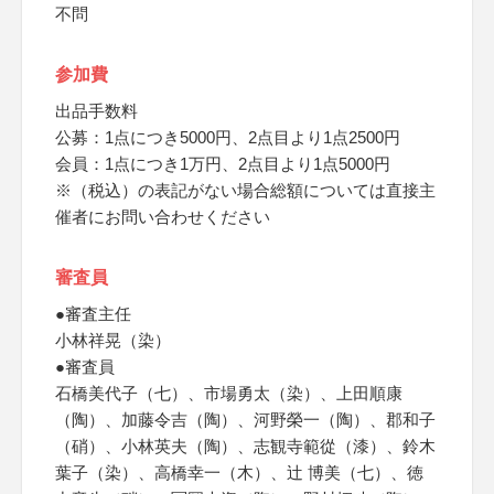
不問
参加費
出品手数料
公募：1点につき5000円、2点目より1点2500円
会員：1点につき1万円、2点目より1点5000円
※（税込）の表記がない場合総額については直接主
催者にお問い合わせください
審査員
●審査主任
小林祥晃（染）
●審査員
石橋美代子（七）、市場勇太（染）、上田順康
（陶）、加藤令吉（陶）、河野榮一（陶）、郡和子
（硝）、小林英夫（陶）、志観寺範從（漆）、鈴木
葉子（染）、高橋幸一（木）、辻 博美（七）、徳