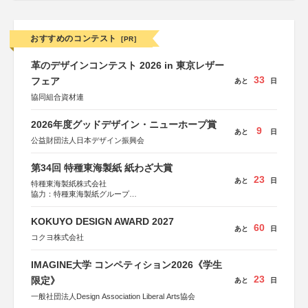
おすすめのコンテスト
[PR]
革のデザインコンテスト 2026 in 東京レザー
33
フェア
あと
日
協同組合資材連
2026年度グッドデザイン・ニューホープ賞
9
あと
日
公益財団法人日本デザイン振興会
第34回 特種東海製紙 紙わざ大賞
23
あと
日
特種東海製紙株式会社
協力：特種東海製紙グループ
特別協賛：静岡県長泉町
KOKUYO DESIGN AWARD 2027
60
あと
日
コクヨ株式会社
IMAGINE大学 コンペティション2026《学生
23
限定》
あと
日
一般社団法人Design Association Liberal Arts協会