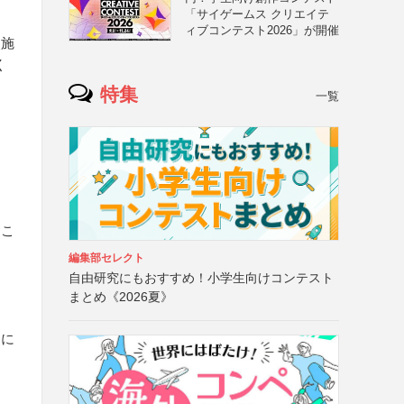
「サイゲームス クリエイテ
ィブコンテスト2026」が開催
点施
く
特集
一覧
るこ
編集部セレクト
自由研究にもおすすめ！小学生向けコンテスト
まとめ《2026夏》
うに