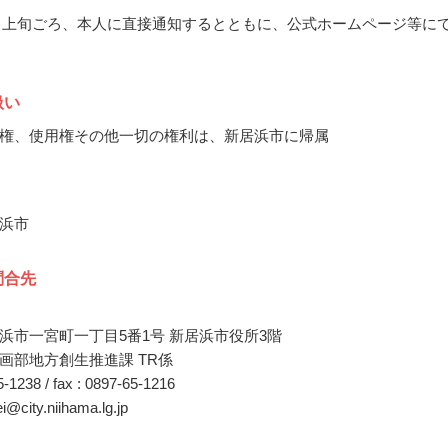
12月上旬ごろ、本人に直接通知するとともに、公式ホームページ等に
扱い
権、使用権その他一切の権利は、新居浜市に帰属
浜市
問合先
浜市一宮町一丁目5番1号 新居浜市役所3階
画部地方創生推進課 TR係
65-1238 / fax : 0897-65-1216
ei@city.niihama.lg.jp