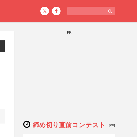
PR
締め切り直前コンテスト
[PR]