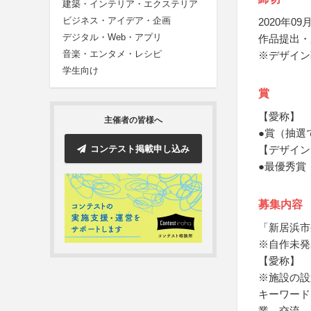
建築・インテリア・エクステリア
ビジネス・アイデア・企画
2020年09月
デジタル・Web・アプリ
作品提出・
音楽・エンタメ・レシピ
※デザイン
学生向け
賞
【愛称】
主催者の皆様へ
●賞（抽選
コンテスト掲載申し込み
【デザイン
●最優秀賞
募集内容
「新居浜市
※自作未発
【愛称】
※施設の設
キーワード
業、交流、