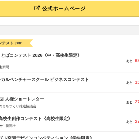
公式ホームページ
ンテスト
[PR]
とばコンテスト 2026《中・高校生限定》
6
あと
生新聞
ーカルベンチャースクール ビジネスコンテスト
1
あと
5回 人権ショートレター
2
あと
のまちづくり推進協議会
国高校生創作コンテスト《高校生限定》
2
あと
校生新聞社
イブル空間デザインコンペティション《学生限定》