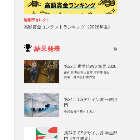
て
編集部セレクト
高額賞金コンテストランキング《2026年夏》
結果発表
一覧
第22回 世界絵画大賞展 2026
[PR]
世界絵画大賞展 実行委員会
共催：株式会社世界堂
第24回 CSデザイン賞 一般部
門
株式会社中川ケミカル
第24回 CSデザイン賞 学生部
門《学生限定》