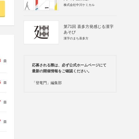
株式会社中川ケミカル
第71回 喜多方発感じる漢字
あそび
漢字のまち喜多方
8
日
応募される際は、必ず公式ホームページにて
最新の開催情報をご確認ください。
5
「登竜門」編集部
日
7
日
7
日