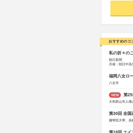
おすすめのコ
私の折々のこ
朝日新聞
共催：朝日中高
福岡八女ロ
八女市
第2
NEW
大和郡山市人権
第30回 全
國學院大學、高
第18回 エ