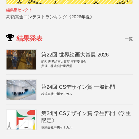
編集部セレクト
高額賞金コンテストランキング《2026年夏》
結果発表
一覧
第22回 世界絵画大賞展 2026
[PR]
世界絵画大賞展 実行委員会
共催：株式会社世界堂
第24回 CSデザイン賞 一般部門
株式会社中川ケミカル
第24回 CSデザイン賞 学生部門《学生
限定》
株式会社中川ケミカル