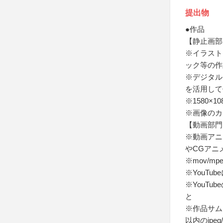
提出物
●作品
【静止画部
※イラスト
ック等の作
※デジタル
を活用して
※1580×
※画像のカ
【動画部門
※動画アニ
やCGアニ
※mov/mp
※YouT
※YouT
と
※作品サム
以内のjpeg