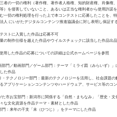
三者の一切の権利（著作権、著作者人格権、知的財産権、肖像権
等）を侵害していないこと、あるいは正当な権利者から使用許諾
む一切の権利処理を行った上で本コンテストに応募したことを、
法人 にいがたデジタルコンテンツ推進協議会に対し表明し保証す
テストに入賞した作品は応募不可
量の制作仕様を越えた作品やウイルスチェックに該当した作品出
を使用した作品の応募についての詳細は公式ホームページを参照
画部門／動画部門／ゲーム部門：テーマ「ミライ図（みらいず）」
した作品
リ・テクノロジー部門：最新のテクノロジーを活用し、社会課題の
るアプリケーションコンテンツやハードウェア、サービス等のコ
がた市お宝部門：新潟市に関係する「自然・まちなみ」「歴史・文
々な文化資源を作品テーマ・素材とした作品
部門：来年の干支「未（ひつじ）」をテーマにした作品