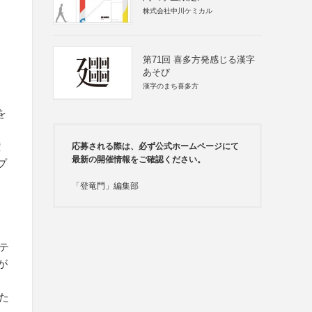
株式会社中川ケミカル
第71回 喜多方発感じる漢字
あそび
漢字のまち喜多方
を
権
応募される際は、必ず公式ホームページにて
最新の開催情報をご確認ください。
プ
「登竜門」編集部
テ
が
た