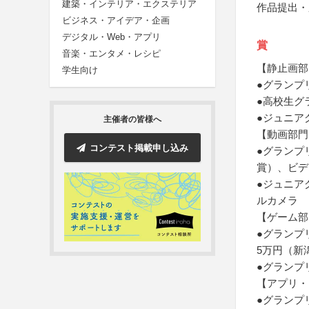
建築・インテリア・エクステリア
作品提出・
ビジネス・アイデア・企画
デジタル・Web・アプリ
賞
音楽・エンタメ・レシピ
【静止画部
学生向け
●グランプ
●高校生グ
●ジュニア
主催者の皆様へ
【動画部門
コンテスト掲載申し込み
●グランプ
賞）、ビデ
●ジュニア
ルカメラ
【ゲーム部
●グランプ
5万円（新
●グランプ
【アプリ・
●グランプ