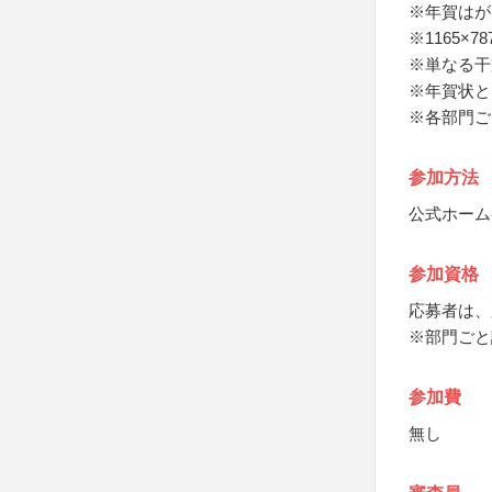
※年賀はが
※1165×
※単なる干
※年賀状と
※各部門ご
参加方法
公式ホーム
参加資格
応募者は、
※部門ごと
参加費
無し