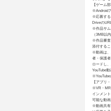
【ゲーム部
※Andro
※応募するア
Driveの
※作品サム
（3MB以内の
※作品審査
添付するこ
※動画は、
者・保護者
ロードし、
YouTub
※YouT
【アプリ・
※VR・M
インメント
可能な動画
※動画共有