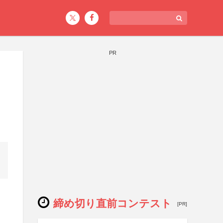
PR
締め切り直前コンテスト
[PR]