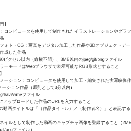
門】
：コンピュータを使用して制作されたイラストレーションやグラ
品
フォト・CG：写真をデジタル加工した作品や3Dオブジェクトデー
作成した作品
1080ピクセル以内（縦横不問）、3MB以内のjpeg/gif/pngファイル
ラーモードはWebブラウザで表示可能なRGB形式とすること
】
メーション：コンピュータを使用して加工・編集された実写映像
メーション作品（原則として3分以内）
eg4/avi/wmvファイル
ubeにアップロードした作品のURLを入力すること
ubeの動画タイトルは「（作品タイトル）／（制作者名）」と表記する
ネイルとして制作した動画のキャプチャ画像を登録すること（2M
/gif/pngファイル）