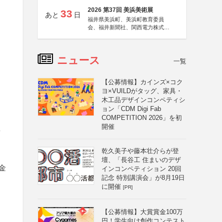
2026 第37回 美浜美術展
33
あと
日
福井県美浜町、美浜町教育委員
会、福井新聞社、関西電力株式会
社
ニュース
一覧
【公募情報】カインズ×コク
ヨ×VUILDがタッグ、家具・
木工品デザインコンペティシ
ョン「CDM Digi Fab
COMPETITION 2026」を初
開催
タ
乾久美子や藤本壮介らが登
壇、「長谷工 住まいのデザ
金
インコンペティション 20回
記念 特別講演会」が8月19日
に開催
[PR]
【公募情報】大賞賞金100万
円！学生向け創作コンテスト