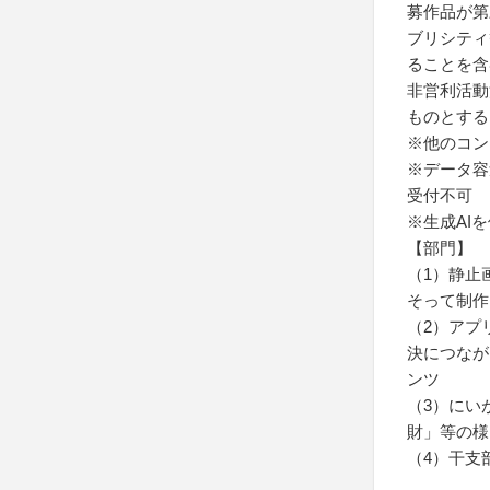
募作品が第
ブリシティ
ることを含
非営利活動
ものとする
※他のコン
※データ容
受付不可
※生成AI
【部門】
（1）静止
そって制作
（2）アプ
決につなが
ンツ
（3）にい
財」等の様
（4）干支