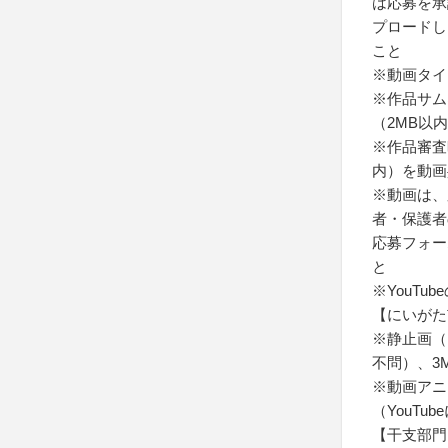
は応募を承
プロードし
こと
※動画タイ
※作品サム
（2MB以内の
※作品審査
内）を動画
※動画は、
者・保護者
応募フォー
と
※YouT
【にいがた
※静止画（
不問）、3MB
※動画アニメ
（YouT
【干支部門