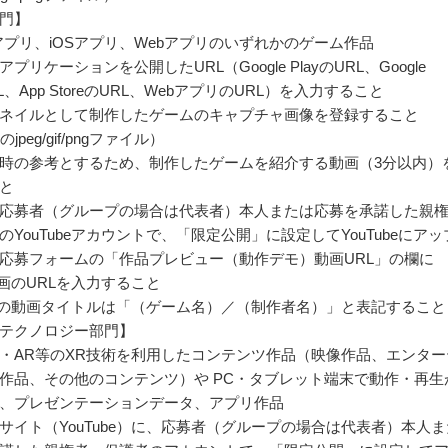
門】
idアプリ、iOSアプリ、Webアプリのいずれかのゲーム作品
プリケーションを公開したURL（Google PlayのURL、Google
URL、App StoreのURL、WebアプリのURL）を入力すること
ネイルとして制作したゲームのキャプチャ画像を登録すること
jpeg/gif/pngファイル）
時の参考とするため、制作したゲームを紹介する動画（3分以内）
と
応募者（グループの場合は代表者）本人または応募を承諾した親
のYouTubeアカウントで、「限定公開」に設定してYouTubeにアッ
応募フォームの「作品プレビュー（動作デモ）動画URL」の欄に
e動画のURLを入力すること
ubeの動画タイトルは「（ゲーム名）／（制作者名）」と表記すること
テクノロジー部門】
R・AR等のXR技術を利用したコンテンツ作品（映像作品、エンター
作品、その他のコンテンツ）や PC・タブレット端末で動作・再生
、プレゼンテーションデータ、アプリ作品
サイト（YouTube）に、応募者（グループの場合は代表者）本人ま