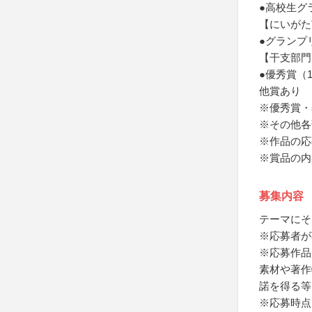
●高校生グ
【にいがた
●グランプ
【干支部門
●優秀賞（
他賞あり
※優秀賞・
※その他各
※作品の応
※賞品の内
募集内容
テーマにそ
※応募者が
※応募作品
素材や著作
諾を得る等
※応募時点