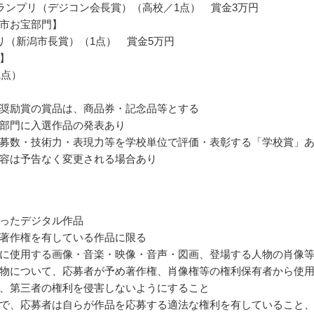
ランプリ（デジコン会長賞）（高校／1点） 賞金3万円
市お宝部門】
リ（新潟市長賞）（1点） 賞金5万円
】
1点）
奨励賞の賞品は、商品券・記念品等とする
部門に入選作品の発表あり
募数・技術力・表現力等を学校単位で評価・表彰する「学校賞」
容は予告なく変更される場合あり
ったデジタル作品
著作権を有している作品に限る
に使用する画像・音楽・映像・音声・図画、登場する人物の肖像
物について、応募者が予め著作権、肖像権等の権利保有者から使
、第三者の権利を侵害しないようにすること
で、応募者は自らが作品を応募する適法な権利を有していること