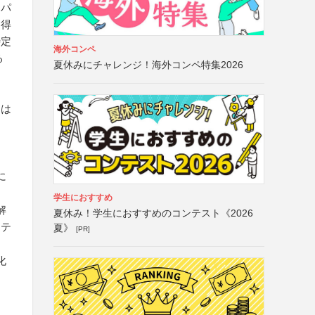
、パ
を得
特定
海外コンペ
る
夏休みにチャレンジ！海外コンペ特集2026
品は
に
学生におすすめ
解
夏休み！学生におすすめのコンテスト《2026
ンテ
夏》
[PR]
化