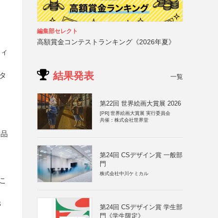
編集部セレクト
高額賞金コンテストランキング《2026年夏》
フィ
結果発表
タ
一覧
第22回 世界絵画大賞展 2026
[PR]
世界絵画大賞展 実行委員会
共催：株式会社世界堂
作品
第24回 CSデザイン賞 一般部
門
株式会社中川ケミカル
こ
B
第24回 CSデザイン賞 学生部
門《学生限定》