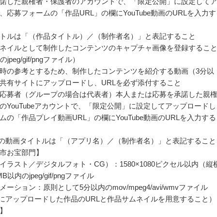
諾した親権者・保護者のアカウントで、「限定公開」に設定して
、応募フォームの「作品URL」の欄にYouTube動画のURLを入力す
トルは「（作品タイトル）／（制作者名）」と表記すること
ネイルとして制作したコンテンツのキャプチャ画像を登録するこ
jpeg/gif/pngファイル）
時の参考とするため、制作したコンテンツを紹介する動画（3分以
共有サイトにアップロードし、URLを必ず添付すること
応募者（グループの場合は代表者）本人または応募を承諾した親
のYouTubeアカウントで、「限定公開」に設定してアップロードし
ムの「作品プレイ動画URL」の欄にYouTube動画のURLを入力する
ubeの動画タイトルは「（アプリ名）／（制作者名）」と表記すること
市お宝部門】
イラスト／デジタルフォト・CG）：1580×1080ピクセル以内（縦
以内のjpeg/gif/pngファイル
ーション：原則として5分以内のmov/mpeg4/avi/wmvファイル
ubeにアップロードした作品のURLと作品サムネイルを用意すること）
】