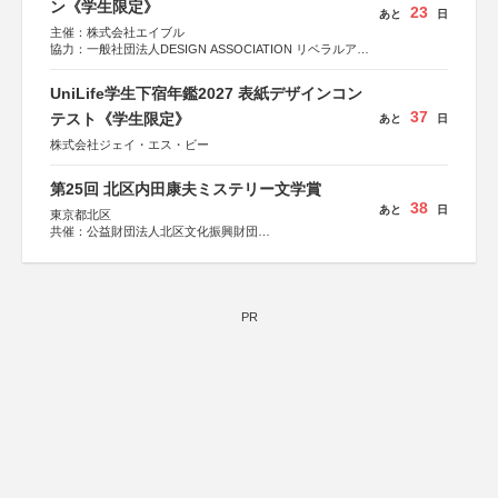
ン《学生限定》
23
あと
日
主催：株式会社エイブル
協力：一般社団法人DESIGN ASSOCIATION リベラルアー
ツ協会
運営：TOKYO COMPANY株式会社
UniLife学生下宿年鑑2027 表紙デザインコン
37
テスト《学生限定》
あと
日
株式会社ジェイ・エス・ビー
第25回 北区内田康夫ミステリー文学賞
38
あと
日
東京都北区
共催：公益財団法人北区文化振興財団
協力：一般財団法人内田康夫財団
協賛：株式会社実業之日本社
PR