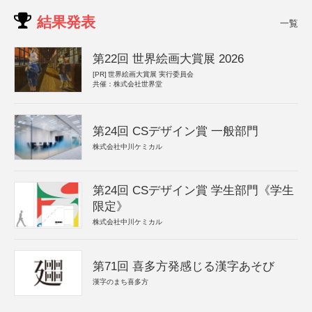
結果発表
一覧
第22回 世界絵画大賞展 2026
[PR]
世界絵画大賞展 実行委員会
共催：株式会社世界堂
第24回 CSデザイン賞 一般部門
株式会社中川ケミカル
第24回 CSデザイン賞 学生部門《学生
限定》
株式会社中川ケミカル
第71回 喜多方発感じる漢字あそび
漢字のまち喜多方