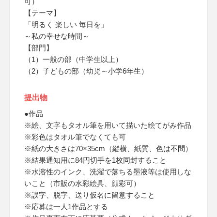
可）
【テーマ】
「明るく 楽しい 毎日を」
～私の幸せな時間～
【部門】
（1）一般の部（中学生以上）
（2）子どもの部（幼児～小学6年生）
提出物
●作品
※絵、文字もタオル筆を用いて描いた絵てがみ作品
※彩色はタオル筆でなくても可
※紙の大きさは70×35cm（縦横、紙質、色は不問）
※結果通知用に84円切手を1枚同封すること
※水溶性のインク、洗濯で落ちる墨液等は使用しな
いこと（市販の水彩絵具、顔彩可）
※誤字、脱字、送り仮名に留意すること
※応募は一人1作品とする