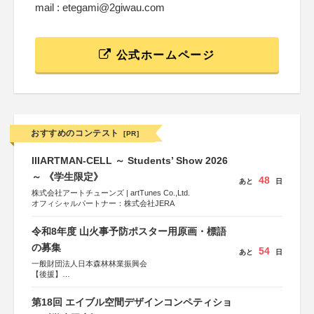
mail : etegami@2giwau.com
公式ホームページ
おすすめのコンテスト
[PR]
IIIARTMAN-CELL ～ Students’ Show 2026
～ 《学生限定》
48
あと
日
株式会社アートチューンズ | artTunes Co.,Ltd.
オフィシャルパートナー：株式会社JERA
令和8年度 山火事予防ポスター用原画・標語
の募集
54
あと
日
一般財団法人日本森林林業振興会
【後援】
総務省消防庁、文部科学省、林野庁、全国森林組合連合
会、森林火災対策協会
第18回 エイブル空間デザインコンペティショ