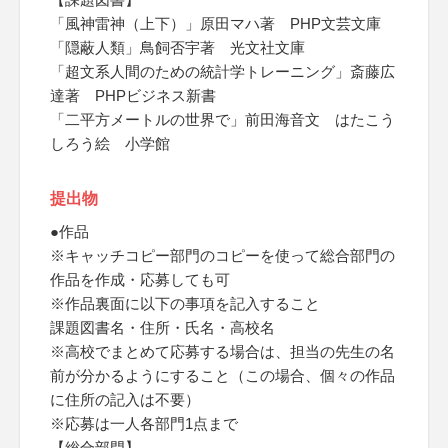
「風神雷神（上下）」原田マハ著 PHP文芸文庫
「隠蔽人類」鳥飼否宇著 光文社文庫
「超文系人間のための統計学トレーニング」斎藤広
達著 PHPビジネス新書
「二平方メートルの世界で」前田海音文 はたこう
しろう絵 小学館
提出物
●作品
※キャッチコピー部門のコピーを使って総合部門の
作品を作成・応募しても可
※作品裏面に以下の事項を記入すること
課題図書名・住所・氏名・高校名
※高校でまとめて応募する場合は、担当の先生の名
前が分かるようにすること（この場合、個々の作品
に住所の記入は不要）
※応募は一人各部門1点まで
【総合部門】