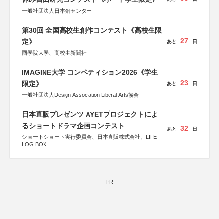
一般社団法人日本銅センター
第30回 全国高校生創作コンテスト《高校生限
27
定》
あと
日
國學院大學、高校生新聞社
IMAGINE大学 コンペティション2026《学生
23
限定》
あと
日
一般社団法人Design Association Liberal Arts協会
日本直販プレゼンツ AYETプロジェクトによ
るショートドラマ企画コンテスト
32
あと
日
ショートショート実行委員会、日本直販株式会社、LIFE
LOG BOX
PR