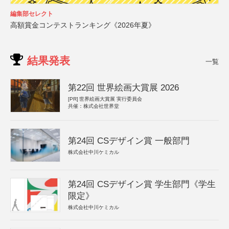
編集部セレクト
高額賞金コンテストランキング《2026年夏》
結果発表
一覧
第22回 世界絵画大賞展 2026
[PR]
世界絵画大賞展 実行委員会
共催：株式会社世界堂
第24回 CSデザイン賞 一般部門
株式会社中川ケミカル
第24回 CSデザイン賞 学生部門《学生
限定》
株式会社中川ケミカル