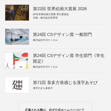
第22回 世界絵画大賞展 2026
[PR]
世界絵画大賞展 実行委員会
共催：株式会社世界堂
第24回 CSデザイン賞 一般部門
株式会社中川ケミカル
第24回 CSデザイン賞 学生部門《学生
限定》
株式会社中川ケミカル
第71回 喜多方発感じる漢字あそび
漢字のまち喜多方
応募される際は、必ず公式ホームページにて