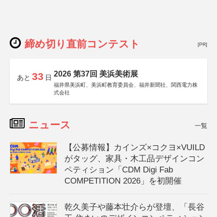
締め切り直前コンテスト
[PR]
2026 第37回 美浜美術展
33
あと
日
福井県美浜町、美浜町教育委員会、福井新聞社、関西電力株
式会社
ニュース
一覧
【公募情報】カインズ×コクヨ×VUILD
がタッグ、家具・木工品デザインコン
ペティション「CDM Digi Fab
COMPETITION 2026」を初開催
乾久美子や藤本壮介らが登壇、「長谷