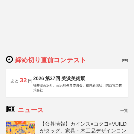
締め切り直前コンテスト
[PR]
2026 第37回 美浜美術展
32
あと
日
福井県美浜町、美浜町教育委員会、福井新聞社、関西電力株
式会社
ニュース
一覧
【公募情報】カインズ×コクヨ×VUILD
がタッグ、家具・木工品デザインコン