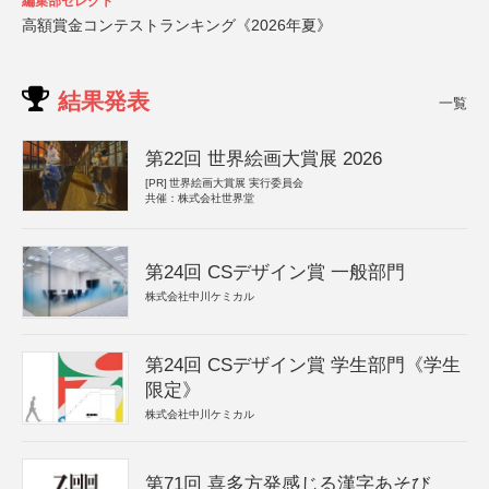
編集部セレクト
高額賞金コンテストランキング《2026年夏》
結果発表
一覧
第22回 世界絵画大賞展 2026
[PR]
世界絵画大賞展 実行委員会
共催：株式会社世界堂
第24回 CSデザイン賞 一般部門
株式会社中川ケミカル
第24回 CSデザイン賞 学生部門《学生
限定》
株式会社中川ケミカル
第71回 喜多方発感じる漢字あそび