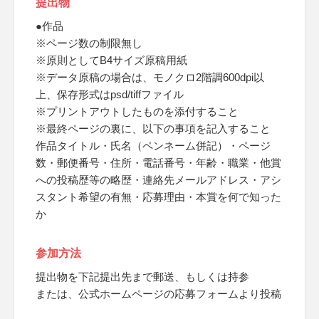
提出物
●作品
※ページ数の制限無し
※原則としてB4サイズ原稿用紙
※データ原稿の場合は、モノクロ2階調600dpi以
上、保存形式はpsd/tiffファイル
※プリントアウトしたものを添付すること
※最終ページの裏に、以下の事項を記入すること
作品タイトル・氏名（ペンネーム併記）・ページ
数・郵便番号・住所・電話番号・年齢・職業・他賞
への投稿歴等の略歴・連絡先メールアドレス・アシ
スタント希望の有無・応募理由・本賞を何で知った
か
参加方法
提出物を下記提出先まで郵送、もしくは持参
または、公式ホームページの応募フォームより投稿