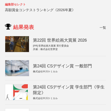
編集部セレクト
高額賞金コンテストランキング《2026年夏》
結果発表
一覧
第22回 世界絵画大賞展 2026
[PR]
世界絵画大賞展 実行委員会
共催：株式会社世界堂
第24回 CSデザイン賞 一般部門
株式会社中川ケミカル
第24回 CSデザイン賞 学生部門《学生
限定》
株式会社中川ケミカル