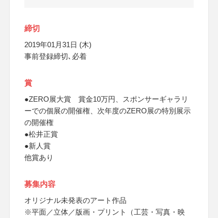
締切
2019年01月31日 (木)
事前登録締切､必着
賞
●ZERO展大賞 賞金10万円、スポンサーギャラリ
ーでの個展の開催権、次年度のZERO展の特別展示
の開催権
●松井正賞
●新人賞
他賞あり
募集内容
オリジナル未発表のアート作品
※平面／立体／版画・プリント（工芸・写真・映