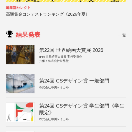
編集部セレクト
高額賞金コンテストランキング《2026年夏》
結果発表
一覧
第22回 世界絵画大賞展 2026
[PR]
世界絵画大賞展 実行委員会
共催：株式会社世界堂
第24回 CSデザイン賞 一般部門
株式会社中川ケミカル
第24回 CSデザイン賞 学生部門《学生
限定》
株式会社中川ケミカル