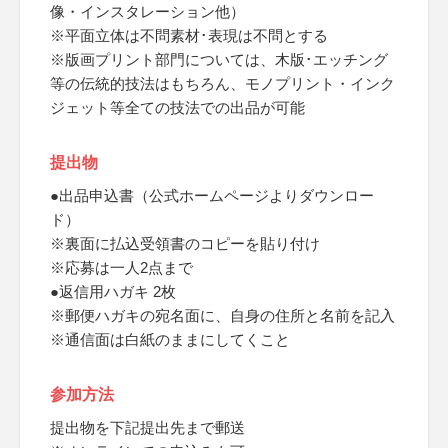
像・インスタレーション他）
※平面立体は不問素材･表現は不問とする
※版画プリント部門については、木版･エッチング
等の伝統的技法はもちろん、モノプリント・インク
ジェット等全ての技法での出品が可能
提出物
●出品申込書（公式ホームページよりダウンロー
ド）
※裏面に払込受領書のコピーを貼り付け
※応募は一人2点まで
●返信用ハガキ 2枚
※郵便ハガキの宛名面に、自身の住所と名前を記入
※通信面は白紙のままにしてくこと
参加方法
提出物を下記提出先まで郵送