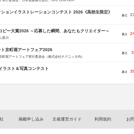
実行委員会、日本直販株式会社、LIFE LOG BOX
ションイラストレーションコンテスト 2026《高校生限定》
2
あと
Mコピー大賞2026 ～応募した瞬間、あなたもクリエイター～
2
あと
ム香川
ト京町堀アートフェア2026
3
あと
京町堀アートフェア実行委員会（株式会社チグニッタ内）
修イラスト＆写真コンテスト
3
あと
社
掲載申し込み
主催運営ガイド
利用規約
お