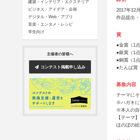
建築・インテリア・エクステリア
ビジネス・アイデア・企画
2017年12月
デジタル・Web・アプリ
作品提出・
音楽・エンタメ・レシピ
学生向け
賞
●金賞（1
●銀賞（1
主催者の皆様へ
●銅賞（1
コンテスト掲載申し込み
●たんば賞
募集内容
テーマにそ
※ハガキに
※本人の自
【テーマ】
ほのぼの絵