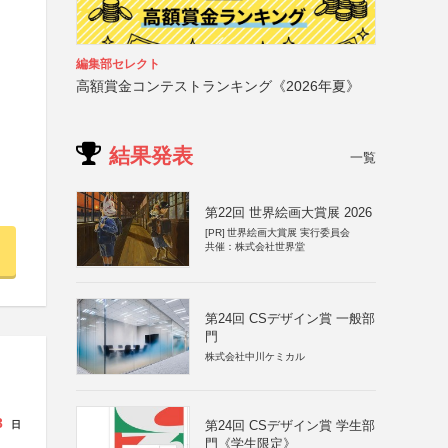
編集部セレクト
高額賞金コンテストランキング《2026年夏》
結果発表
一覧
第22回 世界絵画大賞展 2026
[PR]
世界絵画大賞展 実行委員会
共催：株式会社世界堂
第24回 CSデザイン賞 一般部
門
株式会社中川ケミカル
3
第24回 CSデザイン賞 学生部
日
門《学生限定》