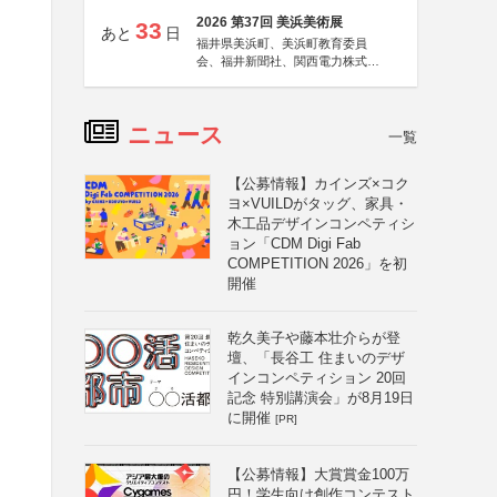
2026 第37回 美浜美術展
33
あと
日
福井県美浜町、美浜町教育委員
会、福井新聞社、関西電力株式会
社
ニュース
一覧
【公募情報】カインズ×コク
ヨ×VUILDがタッグ、家具・
木工品デザインコンペティシ
ョン「CDM Digi Fab
COMPETITION 2026」を初
開催
乾久美子や藤本壮介らが登
壇、「長谷工 住まいのデザ
インコンペティション 20回
記念 特別講演会」が8月19日
に開催
[PR]
【公募情報】大賞賞金100万
円！学生向け創作コンテスト