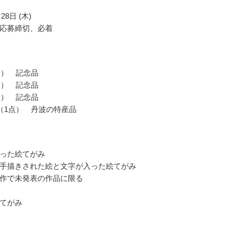
28日 (木)
応募締切、必着
点） 記念品
点） 記念品
点） 記念品
（1点） 丹波の特産品
った絵てがみ
手描きされた絵と文字が入った絵てがみ
作で未発表の作品に限る
てがみ