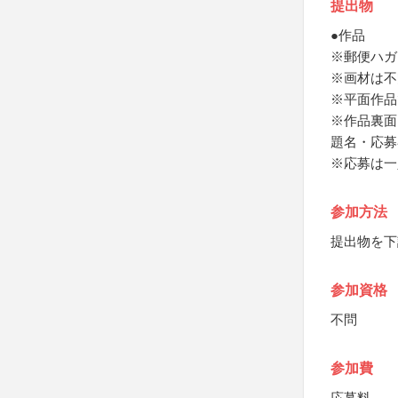
提出物
●作品
※郵便ハガ
※画材は不
※平面作品
※作品裏面
題名・応募
※応募は一
参加方法
提出物を下
参加資格
不問
参加費
応募料