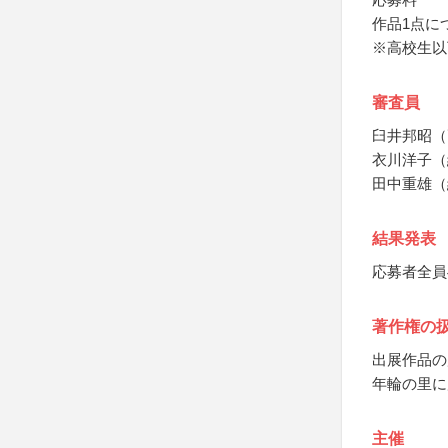
作品1点につ
※高校生以
審査員
臼井邦昭（
衣川洋子（
田中重雄（
結果発表
応募者全員
著作権の
出展作品の
年輪の里に
主催