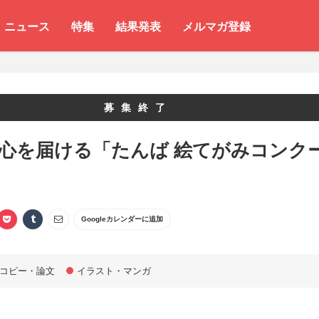
ニュース
特集
結果発表
メルマガ登録
募集終了
 心を届ける「たんば 絵てがみコンク
Googleカレンダーに追加
コピー・論文
イラスト・マンガ