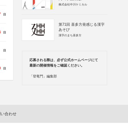
株式会社中川ケミカル
7
日
第71回 喜多方発感じる漢字
あそび
4
日
漢字のまち喜多方
日
応募される際は、必ず公式ホームページにて
最新の開催情報をご確認ください。
9
日
「登竜門」編集部
問い合わせ