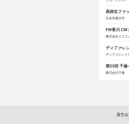
ショートショート
高校生ファッ
文化学園大学
FM香川 C
株式会社エフエ
ディファレン
ディファレント
第23回 千
株式会社千修
運営会