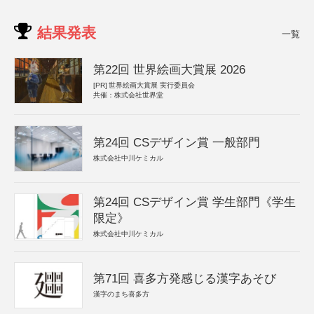
結果発表
一覧
第22回 世界絵画大賞展 2026
[PR]
世界絵画大賞展 実行委員会
共催：株式会社世界堂
第24回 CSデザイン賞 一般部門
株式会社中川ケミカル
第24回 CSデザイン賞 学生部門《学生
限定》
株式会社中川ケミカル
第71回 喜多方発感じる漢字あそび
漢字のまち喜多方