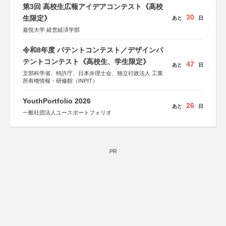
第3回 高校生広報アイデアコンテスト《高校
30
生限定》
あと
日
嘉悦大学 経営経済学部
令和8年度 パテントコンテスト／デザインパ
テントコンテスト《高校生、学生限定》
47
あと
日
文部科学省、特許庁、日本弁理士会、独立行政法人 工業
所有権情報・研修館（INPIT）
YouthPortfolio 2026
26
あと
日
一般社団法人ユースポートフォリオ
PR