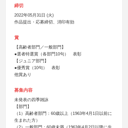
締切
2022年05月31日 (火)
作品提出・応募締切、消印有効
賞
【高齢者部門／一般部門】
●選者特選賞（各部門10句） 表彰
【ジュニア部門】
●優秀賞（10句） 表彰
他賞あり
募集内容
未発表の四季雑詠
【部門】
（1）高齢者部門：60歳以上（1963年4月1日以前に
生まれた方）
（2）一般部門：60歳未満（1963年4月2日以降に生