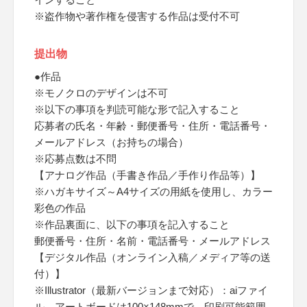
※盗作物や著作権を侵害する作品は受付不可
提出物
●作品
※モノクロのデザインは不可
※以下の事項を判読可能な形で記入すること
応募者の氏名・年齢・郵便番号・住所・電話番号・
メールアドレス（お持ちの場合）
※応募点数は不問
【アナログ作品（手書き作品／手作り作品等）】
※ハガキサイズ～A4サイズの用紙を使用し、カラー
彩色の作品
※作品裏面に、以下の事項を記入すること
郵便番号・住所・名前・電話番号・メールアドレス
【デジタル作品（オンライン入稿／メディア等の送
付）】
※Illustrator（最新バージョンまで対応）：aiファイ
ル、アートボードは100×148mmで、印刷可能範囲