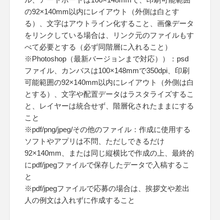
の92×140mm以内にレイアウト（外側は白とす
る）、文字はアウトライン化すること、画像データ
をリンクしている場合は、リンク元のファイルもす
べて必要とする（必ず同階層に入れること）
※Photoshop（最新バージョンまで対応））：psd
ファイル、カンバスは100×148mmで350dpi、印刷
可能範囲の92×140mm以内にレイアウト（外側は白
とする）、文字や配置データはラスタライズするこ
と、レイヤーは統合せず、階層化されたままにする
こと
※pdf/png/jpeg/その他のファイル：作成に使用する
ソフトやアプリは不問、ただしできるだけ
92×140mm、または同じ縦横比で作成の上、最終的
にpdf/jpegファイルで保存したデータで入稿するこ
と
※pdf/jpegファイルで応募の場合は、挨拶文や差出
人の例文は入れずに作成すること