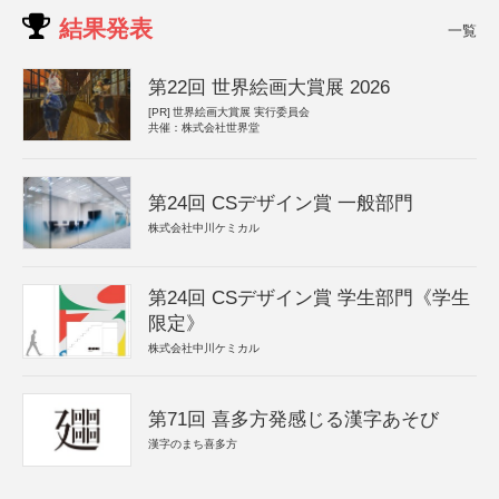
結果発表
一覧
第22回 世界絵画大賞展 2026
[PR]
世界絵画大賞展 実行委員会
共催：株式会社世界堂
第24回 CSデザイン賞 一般部門
株式会社中川ケミカル
第24回 CSデザイン賞 学生部門《学生
限定》
株式会社中川ケミカル
第71回 喜多方発感じる漢字あそび
漢字のまち喜多方