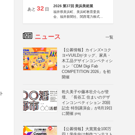
2026 第37回 美浜美術展
32
あと
日
福井県美浜町、美浜町教育委員
会、福井新聞社、関西電力株式会
社
ニュース
一覧
【公募情報】カインズ×コク
ヨ×VUILDがタッグ、家具・
木工品デザインコンペティシ
ョン「CDM Digi Fab
COMPETITION 2026」を初
開催
乾久美子や藤本壮介らが登
ト
壇、「長谷工 住まいのデザ
インコンペティション 20回
記念 特別講演会」が8月19日
に開催
[PR]
【公募情報】大賞賞金100万
円！学生向け創作コンテスト