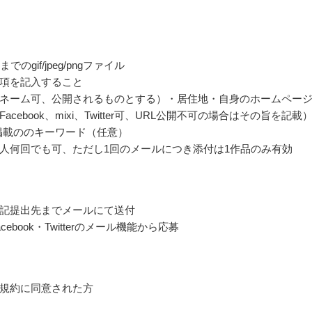
でのgif/jpeg/pngファイル
項を記入すること
ネーム可、公開されるものとする）・居住地・自身のホームペー
acebook、mixi、Twitter可、URL公開不可の場合はその旨を記載
ok掲載ののキーワード（任意）
人何回でも可、ただし1回のメールにつき添付は1作品のみ有効
記提出先までメールにて送付
cebook・Twitterのメール機能から応募
規約に同意された方