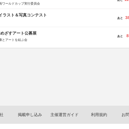
画ワールドカップ実行委員会
修イラスト＆写真コンテスト
3
あと
をめざすアート公募展
8
あと
康とアートを結ぶ会
社
掲載申し込み
主催運営ガイド
利用規約
お