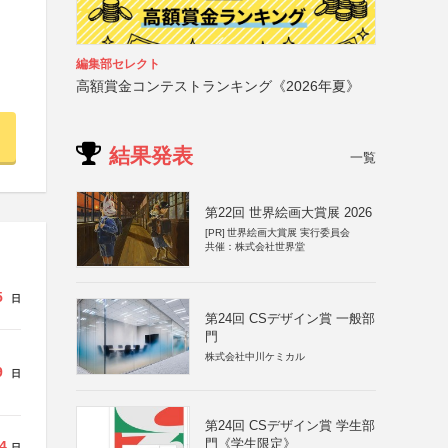
編集部セレクト
高額賞金コンテストランキング《2026年夏》
結果発表
一覧
第22回 世界絵画大賞展 2026
[PR]
世界絵画大賞展 実行委員会
共催：株式会社世界堂
5
日
第24回 CSデザイン賞 一般部
門
株式会社中川ケミカル
9
日
第24回 CSデザイン賞 学生部
門《学生限定》
4
日