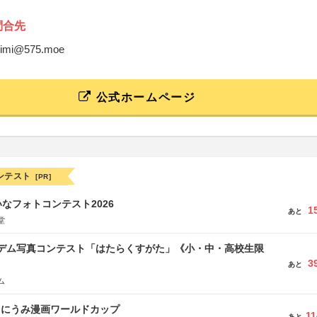
問合先
mimi@575.moe
公式ホームページ
ンテスト
[PR]
なフォトコンテスト2026
1
あと
堂
イデム写真コンテスト「はたらくすがた」《小・中・高校生限
3
あと
ム
くにうみ漫画ワールドカップ
11
あと