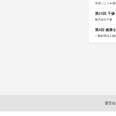
全国くにうみ漫
第23回 千
株式会社千修
第4回 健康
一般財団法人健
運営会