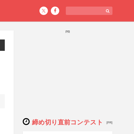
PR
締め切り直前コンテスト
[PR]