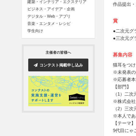
建築・インテリア・エクステリア
作品提出・
ビジネス・アイデア・企画
デジタル・Web・アプリ
賞
音楽・エンタメ・レシピ
●二次元グ
学生向け
●三次元グ
主催者の皆様へ
募集内容
猫耳をつけ
コンテスト掲載申し込み
※未発表の
※応募者本
【部門】
（1）二次
※株式会社
（2）三次
※本人であ
【テーマ】
9代目にゃ