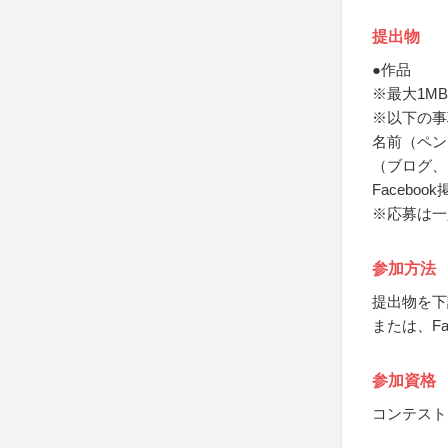
提出物
●作品
※最大1MBま
※以下の事
名前（ペン
（ブログ、F
Facebo
※応募は一
参加方法
提出物を下
または、Fa
参加資格
コンテスト