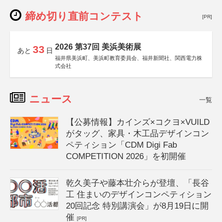
締め切り直前コンテスト
[PR]
2026 第37回 美浜美術展
33
あと
日
福井県美浜町、美浜町教育委員会、福井新聞社、関西電力株
式会社
ニュース
一覧
【公募情報】カインズ×コクヨ×VUILD
がタッグ、家具・木工品デザインコン
ペティション「CDM Digi Fab
COMPETITION 2026」を初開催
乾久美子や藤本壮介らが登壇、「長谷
工 住まいのデザインコンペティション
20回記念 特別講演会」が8月19日に開
催
[PR]