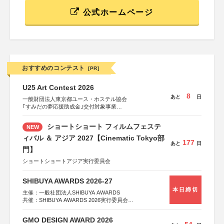
公式ホームページ
おすすめのコンテスト
[PR]
U25 Art Contest 2026
8
あと
日
一般財団法人東京都ユース・ホステル協会
｢すみだの夢応援助成金｣交付対象事業
すみだ五彩の芸術祭 連携企画
ショートショート フィルムフェステ
NEW
ィバル ＆ アジア 2027【Cinematic Tokyo部
177
あと
日
門】
ショートショートアジア実行委員会
SHIBUYA AWARDS 2026-27
本日締切
主催：一般社団法人SHIBUYA AWARDS
共催：SHIBUYA AWARDS 2026実行委員会
※共催・後援等は決定次第、公式ホームページにて発表
GMO DESIGN AWARD 2026