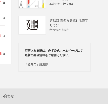
7
日
株式会社中川ケミカル
日
第71回 喜多方発感じる漢字
あそび
漢字のまち喜多方
5
日
応募される際は、必ず公式ホームページにて
8
日
最新の開催情報をご確認ください。
「登竜門」編集部
問い合わせ