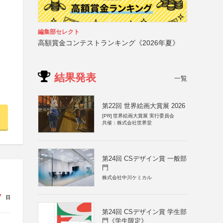
編集部セレクト
高額賞金コンテストランキング《2026年夏》
結果発表
一覧
第22回 世界絵画大賞展 2026
[PR]
世界絵画大賞展 実行委員会
共催：株式会社世界堂
第24回 CSデザイン賞 一般部
門
株式会社中川ケミカル
7
日
第24回 CSデザイン賞 学生部
門《学生限定》