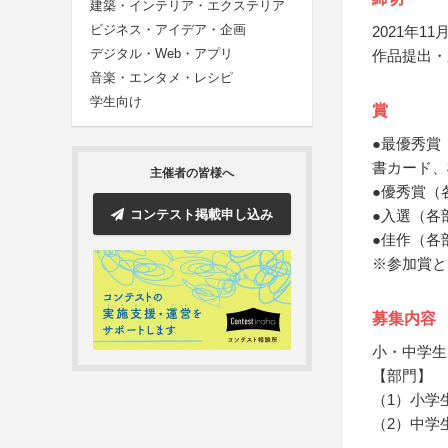
建築・インテリア・エクステリア
ビジネス・アイデア・企画
2021年11月
デジタル・Web・アプリ
作品提出・
音楽・エンタメ・レシピ
学生向け
賞
●最優秀賞
書カード、
主催者の皆様へ
●優秀賞（
コンテスト掲載申し込み
●入選（各
●佳作（各
※参加賞と
募集内容
小・中学生
【部門】
（1）小学
（2）中学