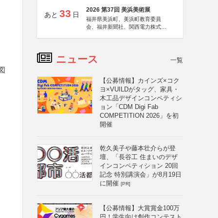
2026 第37回 美浜美術展
33
あと
日
福井県美浜町、美浜町教育委員
会、福井新聞社、関西電力株式会
社
ニュース
一覧
図
【公募情報】カインズ×コク
ヨ×VUILDがタッグ、家具・
木工品デザインコンペティシ
ョン「CDM Digi Fab
COMPETITION 2026」を初
開催
乾久美子や藤本壮介らが登
壇、「長谷工 住まいのデザ
インコンペティション 20回
記念 特別講演会」が8月19日
に開催
[PR]
【公募情報】大賞賞金100万
円！学生向け創作コンテスト