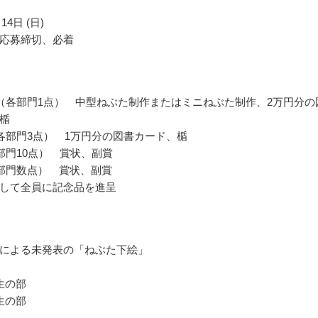
14日 (日)
応募締切、必着
（各部門1点） 中型ねぶた制作またはミニねぶた制作、2万円分の
楯
各部門3点） 1万円分の図書カード、楯
部門10点） 賞状、副賞
部門数点） 賞状、副賞
して全員に記念品を進呈
による未発表の「ねぶた下絵」
生の部
生の部