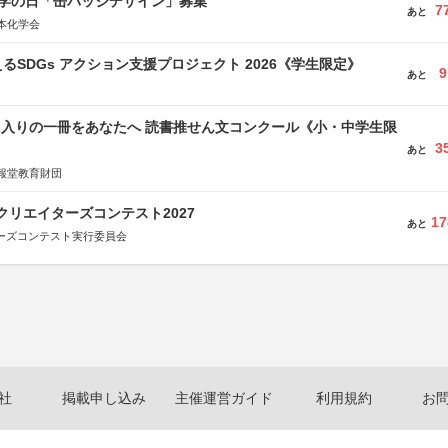
 化学の日「缶バッジデザイン」募集
7
あと
本化学会
るSDGs アクション支援プロジェクト 2026《学生限定》
9
あと
に入りの一冊をあなたへ 読書推せん文コンクール《小・中学生限
3
あと
報堂教育財団
クリエイターズコンテスト2027
17
あと
ターズコンテスト実行委員会
社
掲載申し込み
主催運営ガイド
利用規約
お