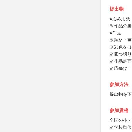
提出物
●応募用紙
※作品の裏
●作品
※題材・画
※彩色をほ
※四つ切り
※作品裏面
※応募は一
参加方法
提出物を下
参加資格
全国の小・
※学校単位