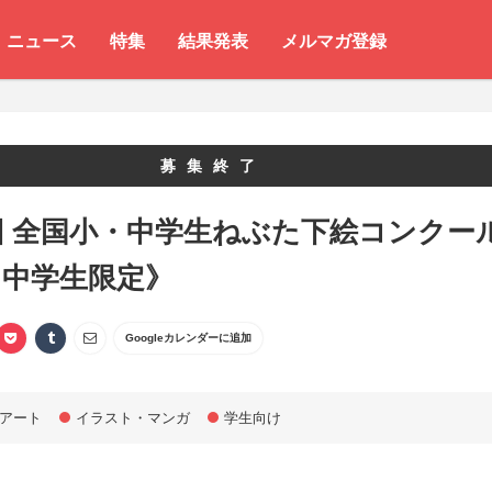
ニュース
特集
結果発表
メルマガ登録
募集終了
回 全国小・中学生ねぶた下絵コンクー
・中学生限定》
Googleカレンダーに追加
アート
イラスト・マンガ
学生向け