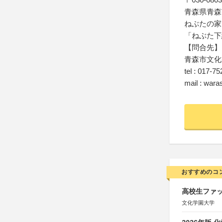
青森県青森
ねぶたの家
「ねぶた下
【問合先】
青森市文化
tel : 017-7
mail : war
おすすめのコ
高校生ファッ
文化学園大学