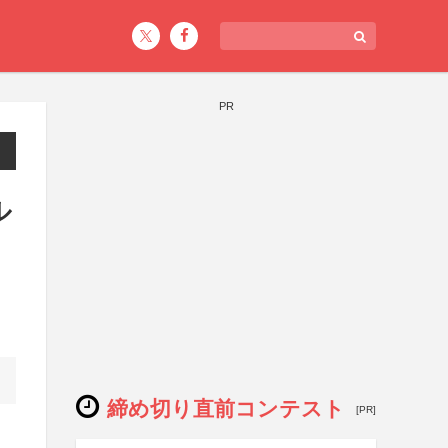
PR
ル
締め切り直前コンテスト
[PR]