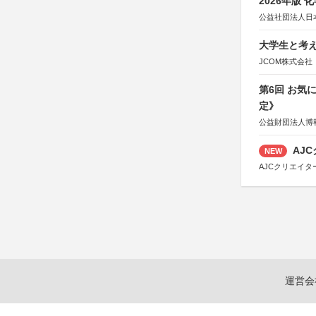
2026年版
公益社団法人日
大学生と考え
JCOM株式会社
第6回 お気
定》
公益財団法人博
AJC
NEW
AJCクリエイ
運営会