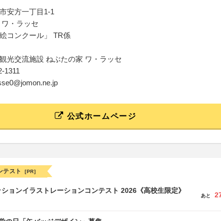
市安方一丁目1-1
 ワ・ラッセ
絵コンクール」 TR係
観光交流施設 ねぶたの家 ワ・ラッセ
52-1311
asse0@jomon.ne.jp
公式ホームページ
ンテスト
[PR]
ションイラストレーションコンテスト 2026《高校生限定》
2
あと