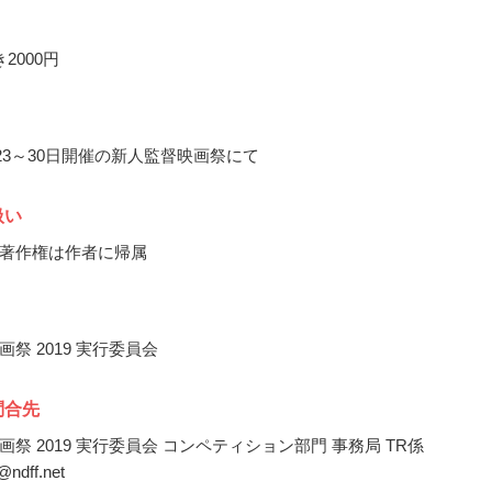
2000円
月23～30日開催の新人監督映画祭にて
扱い
著作権は作者に帰属
祭 2019 実行委員会
問合先
祭 2019 実行委員会 コンペティション部門 事務局 TR係
y@ndff.net