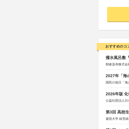
おすすめのコ
撥水風呂敷『
朝倉染布株式会
2027年「
国民の祝日「海
2026年版
公益社団法人日
第3回 高校
嘉悦大学 経営