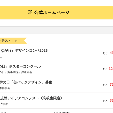
公式ホームページ
ンテスト
[PR]
ながれ』デザインコンペ2026
4
あと
社
海の日」ポスターコンクール
12
あと
の日」海事関係団体連絡会
 化学の日「缶バッジデザイン」募集
7
あと
本化学会
生広報アイデアコンテスト《高校生限定》
3
あと
経済学部