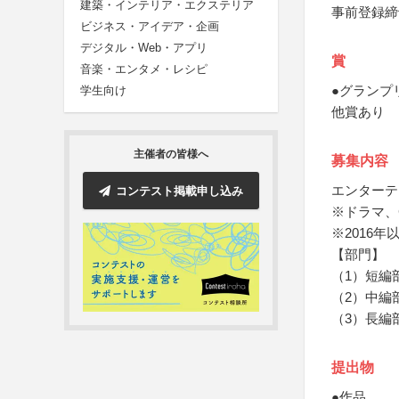
建築・インテリア・エクステリア
事前登録締
ビジネス・アイデア・企画
デジタル・Web・アプリ
賞
音楽・エンタメ・レシピ
●グランプ
学生向け
他賞あり
主催者の皆様へ
募集内容
エンターテ
コンテスト掲載申し込み
※ドラマ、
※2016
【部門】
（1）短編
（2）中編
（3）長編
提出物
●作品