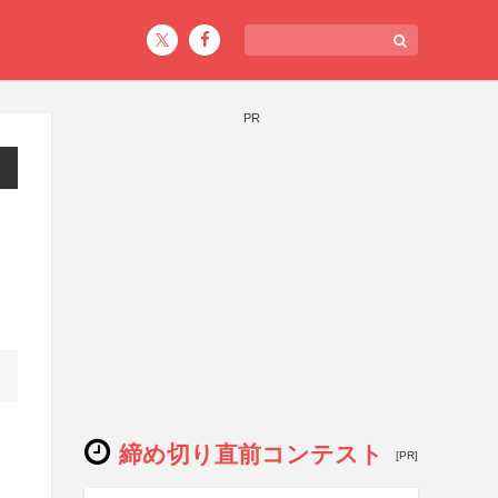
PR
締め切り直前コンテスト
[PR]