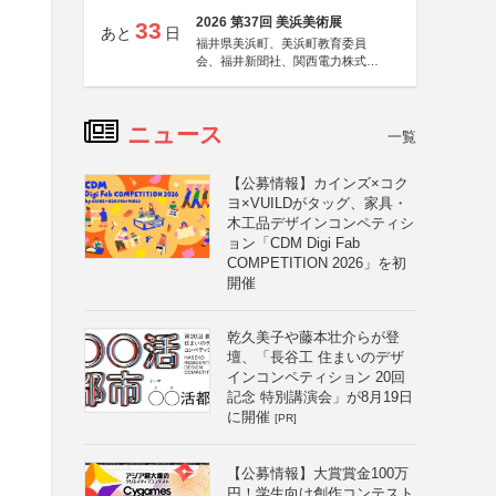
2026 第37回 美浜美術展
33
あと
日
福井県美浜町、美浜町教育委員
会、福井新聞社、関西電力株式会
社
ニュース
一覧
【公募情報】カインズ×コク
ヨ×VUILDがタッグ、家具・
木工品デザインコンペティシ
ョン「CDM Digi Fab
COMPETITION 2026」を初
開催
乾久美子や藤本壮介らが登
壇、「長谷工 住まいのデザ
インコンペティション 20回
記念 特別講演会」が8月19日
に開催
[PR]
【公募情報】大賞賞金100万
円！学生向け創作コンテスト