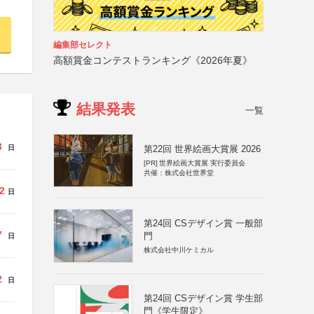
編集部セレクト
高額賞金コンテストランキング《2026年夏》
結果発表
一覧
3
日
第22回 世界絵画大賞展 2026
[PR]
世界絵画大賞展 実行委員会
共催：株式会社世界堂
2
日
第24回 CSデザイン賞 一般部
7
門
日
株式会社中川ケミカル
2
日
第24回 CSデザイン賞 学生部
門《学生限定》