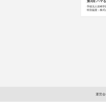
第3回 ハマ
学校法人岩崎学
特別協賛：株式
運営会