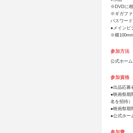
※DVDに相
※ギガファ
パスワード
●メインビ
※横100m
参加方法
公式ホーム
参加資格
●出品応募
●映画祭期
名を招待）
●映画祭期
●公式ホー
参加費