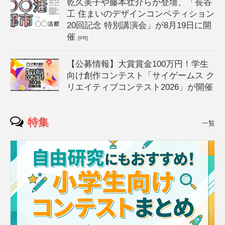
乾久美子や藤本壮介らが登壇、「長谷
工 住まいのデザインコンペティション
20回記念 特別講演会」が8月19日に開
催
[PR]
【公募情報】大賞賞金100万円！学生
向け創作コンテスト「サイゲームス ク
リエイティブコンテスト2026」が開催
特集
一覧