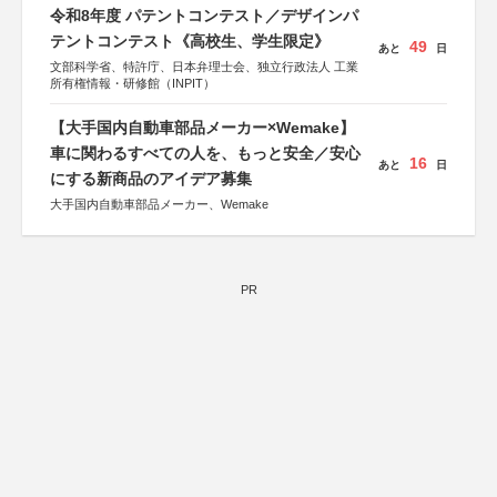
令和8年度 パテントコンテスト／デザインパ
テントコンテスト《高校生、学生限定》
49
あと
日
文部科学省、特許庁、日本弁理士会、独立行政法人 工業
所有権情報・研修館（INPIT）
【大手国内自動車部品メーカー×Wemake】
車に関わるすべての人を、もっと安全／安心
16
あと
日
にする新商品のアイデア募集
大手国内自動車部品メーカー、Wemake
PR