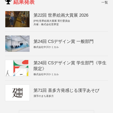
結果発表
一覧
第22回 世界絵画大賞展 2026
[PR]
世界絵画大賞展 実行委員会
共催：株式会社世界堂
第24回 CSデザイン賞 一般部門
株式会社中川ケミカル
第24回 CSデザイン賞 学生部門《学生
限定》
株式会社中川ケミカル
第71回 喜多方発感じる漢字あそび
漢字のまち喜多方