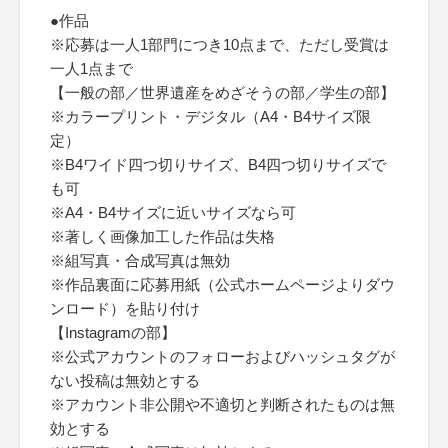
●作品
※応募は一人1部門につき10点まで、ただし受賞は
一人1点まで
【一般の部／世界遺産をめざそうの部／学生の部】
※カラープリント・デジタル（A4・B4サイズ限
定）
※B4ワイド四つ切りサイズ、B4四つ切りサイズで
も可
※A4・B4サイズに近いサイズなら可
※著しく画像加工した作品は失格
※組写真・合成写真は無効
※作品裏面に応募用紙（公式ホームページよりダウ
ンロード）を貼り付け
【Instagramの部】
※公式アカウントのフォローおよびハッシュタグが
ない投稿は無効とする
※アカウント非公開や不適切と判断されたものは無
効とする