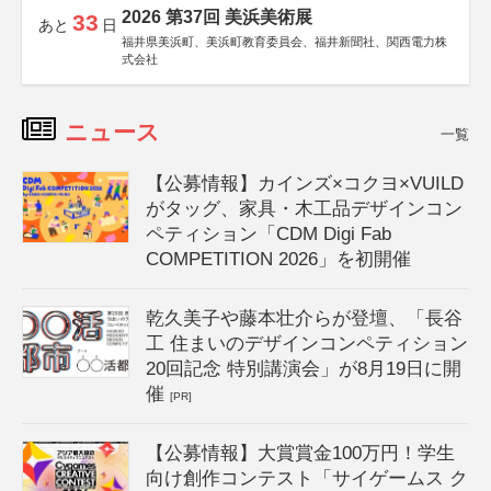
2026 第37回 美浜美術展
33
あと
日
福井県美浜町、美浜町教育委員会、福井新聞社、関西電力株
式会社
ニュース
一覧
【公募情報】カインズ×コクヨ×VUILD
がタッグ、家具・木工品デザインコン
ペティション「CDM Digi Fab
COMPETITION 2026」を初開催
乾久美子や藤本壮介らが登壇、「長谷
工 住まいのデザインコンペティション
20回記念 特別講演会」が8月19日に開
催
[PR]
【公募情報】大賞賞金100万円！学生
向け創作コンテスト「サイゲームス ク