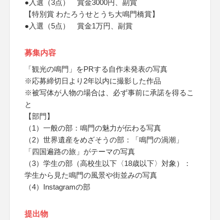
●入選（3点） 賞金3000円、副賞
【特別賞 わたろうせとうち大鳴門橋賞】
●入選（5点） 賞金1万円、副賞
募集内容
「観光の鳴門」をPRする自作未発表の写真
※応募締切日より2年以内に撮影した作品
※被写体が人物の場合は、必ず事前に承諾を得るこ
と
【部門】
（1）一般の部：鳴門の魅力が伝わる写真
（2）世界遺産をめざそうの部：「鳴門の渦潮」
「四国遍路の旅」がテーマの写真
（3）学生の部（高校生以下〈18歳以下〉対象）：
学生から見た鳴門の風景や街並みの写真
（4）Instagramの部
提出物