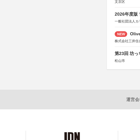
文京区
2026年度
一般社団法人カ
Oli
NEW
株式会社三井住
第23回 坊
松山市
運営会