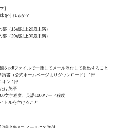
マ】
球を守れるか？
0の部（16歳以上20歳未満）
0の部（20歳以上30歳未満）
類をpdfファイルで一括してメール添付して提出すること
申請書（公式ホームページよりダウンロード） 1部
ニオン 1部
たは英語
00文字程度、英語1000ワード程度
イトルを付けること
記提出先までメールにて送付