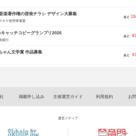
版 音楽著作権の啓発チラシ デザイン大募集
15
あと
ラオケ使用者連盟
veキャッチコピーグランプリ2026
8
あと
友銀行
っちゃん文学賞 作品募集
5
あと
社
掲載申し込み
主催運営ガイド
利用規約
お
運営メディア