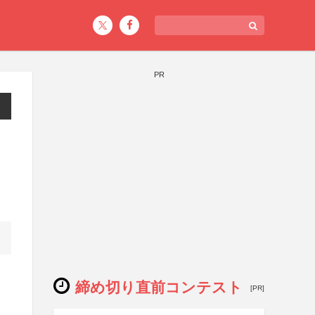
PR
締め切り直前コンテスト
[PR]