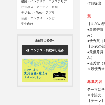
建築・インテリア・エクステリア
作品提出・
ビジネス・アイデア・企画
デジタル・Web・アプリ
賞
音楽・エンタメ・レシピ
【U-30の
学生向け
●最優秀賞
み）
●優秀賞（
主催者の皆様へ
【U-20の
コンテスト掲載申し込み
●最優秀賞
み）
●優秀賞（
※最優秀オ
募集内容
テーマにそ
※小論文、
【テーマ】