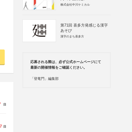
株式会社中川ケミカル
第71回 喜多方発感じる漢字
あそび
漢字のまち喜多方
応募される際は、必ず公式ホームページにて
最新の開催情報をご確認ください。
「登竜門」編集部
7
日
7
日