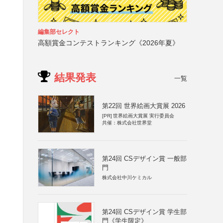
編集部セレクト
高額賞金コンテストランキング《2026年夏》
結果発表
一覧
第22回 世界絵画大賞展 2026
[PR]
世界絵画大賞展 実行委員会
共催：株式会社世界堂
第24回 CSデザイン賞 一般部
門
株式会社中川ケミカル
第24回 CSデザイン賞 学生部
門《学生限定》