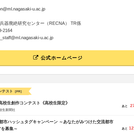
ion@ml.nagasaki-u.ac.jp
兵器廃絶研究センター（RECNA） TR係
19-2164
a_staff@ml.nagasaki-u.ac.jp
公式ホームページ
ンテスト
[PR]
国高校生創作コンテスト《高校生限定》
2
あと
校生新聞社
流都市ハッシュタグキャンペーン ～あなたがみつけた交流都市
12
”を募集～
あと