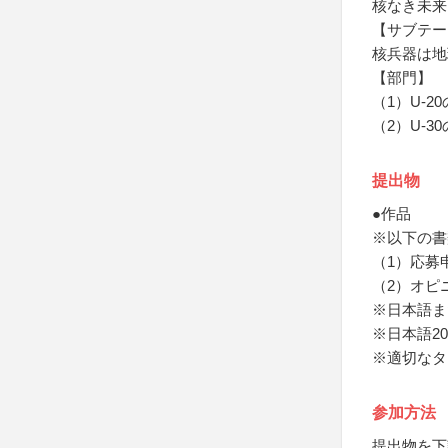
核なき未来
【サブテー
核兵器は地
【部門】
（1）U-2
（2）U-3
提出物
●作品
※以下の書
（1）応募
（2）オピ
※日本語ま
※日本語20
※適切なタ
参加方法
提出物を下