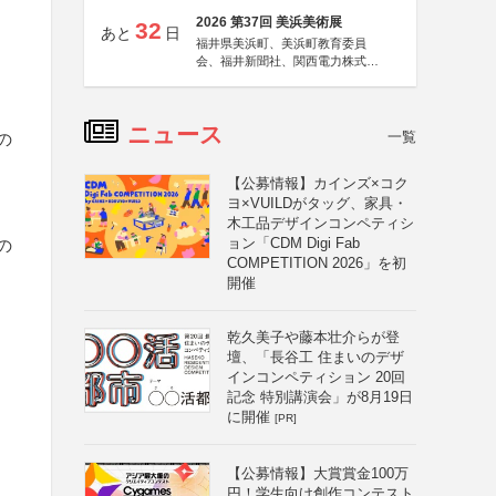
2026 第37回 美浜美術展
32
あと
日
福井県美浜町、美浜町教育委員
会、福井新聞社、関西電力株式会
社
ニュース
一覧
の
【公募情報】カインズ×コク
ヨ×VUILDがタッグ、家具・
木工品デザインコンペティシ
ョン「CDM Digi Fab
の
COMPETITION 2026」を初
開催
乾久美子や藤本壮介らが登
壇、「長谷工 住まいのデザ
インコンペティション 20回
記念 特別講演会」が8月19日
に開催
[PR]
【公募情報】大賞賞金100万
円！学生向け創作コンテスト