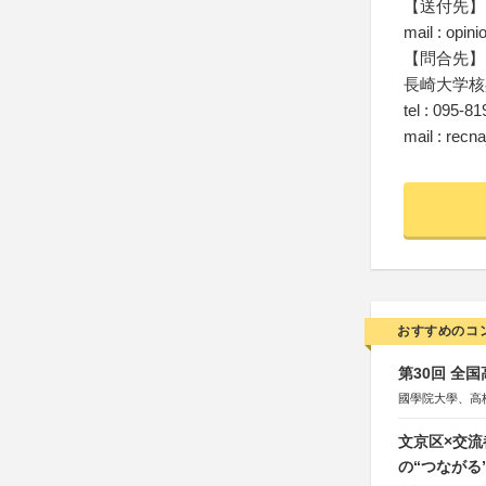
【送付先】
mail : opin
【問合先】
長崎大学核
tel : 095-8
mail : recn
おすすめのコ
第30回 全
國學院大學、高
文京区×交
の“つながる