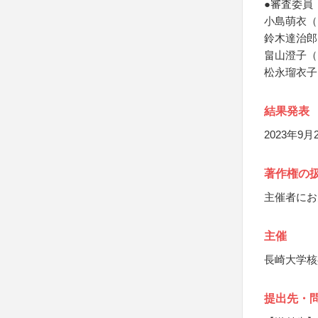
●審査委員
小島萌衣（
鈴木達治郎
畠山澄子（
松永瑠衣子
結果発表
2023年9
著作権の
主催者にお
主催
長崎大学核
提出先・