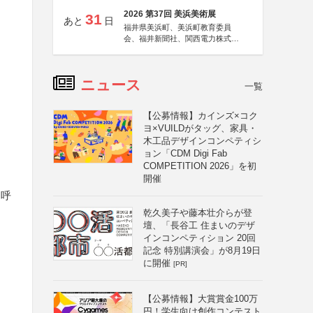
2026 第37回 美浜美術展
31
あと
日
福井県美浜町、美浜町教育委員
会、福井新聞社、関西電力株式会
社
ニュース
一覧
【公募情報】カインズ×コク
ヨ×VUILDがタッグ、家具・
木工品デザインコンペティシ
ョン「CDM Digi Fab
COMPETITION 2026」を初
開催
、呼
乾久美子や藤本壮介らが登
壇、「長谷工 住まいのデザ
インコンペティション 20回
記念 特別講演会」が8月19日
に開催
[PR]
【公募情報】大賞賞金100万
円！学生向け創作コンテスト