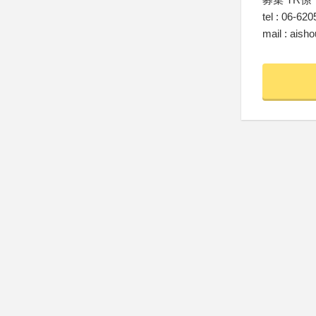
tel : 06-62
mail : ais