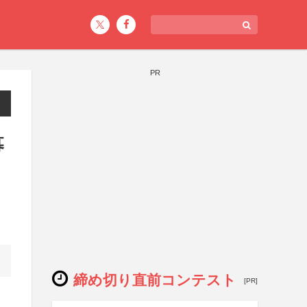
PR
募
締め切り直前コンテスト
[PR]