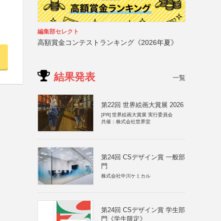
編集部セレクト
高額賞金コンテストランキング《2026年夏》
結果発表
一覧
第22回 世界絵画大賞展 2026
[PR]
世界絵画大賞展 実行委員会
共催：株式会社世界堂
第24回 CSデザイン賞 一般部
門
株式会社中川ケミカル
第24回 CSデザイン賞 学生部
門《学生限定》