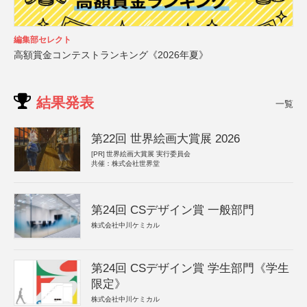
編集部セレクト
高額賞金コンテストランキング《2026年夏》
結果発表
一覧
第22回 世界絵画大賞展 2026
[PR]
世界絵画大賞展 実行委員会
共催：株式会社世界堂
第24回 CSデザイン賞 一般部門
株式会社中川ケミカル
第24回 CSデザイン賞 学生部門《学生
限定》
株式会社中川ケミカル