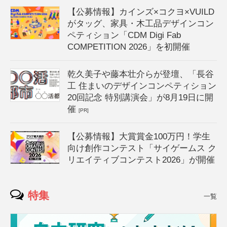
【公募情報】カインズ×コクヨ×VUILD
がタッグ、家具・木工品デザインコン
ペティション「CDM Digi Fab
COMPETITION 2026」を初開催
乾久美子や藤本壮介らが登壇、「長谷
工 住まいのデザインコンペティション
20回記念 特別講演会」が8月19日に開
催
[PR]
【公募情報】大賞賞金100万円！学生
向け創作コンテスト「サイゲームス ク
リエイティブコンテスト2026」が開催
特集
一覧