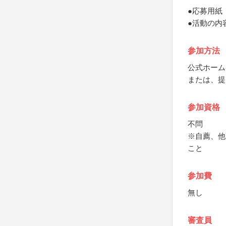
●応募用紙
●活動の内
参加方法
公式ホーム
または、提
参加資格
不問
※自薦、他
こと
参加費
無し
審査員