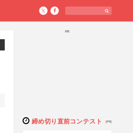
PR
締め切り直前コンテスト
[PR]