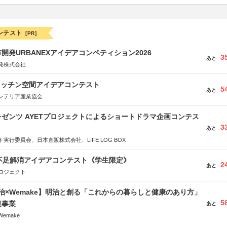
ンテスト
[PR]
開発URBANEXアイデアコンペティション2026
3
あと
発株式会社
キッチン空間アイデアコンテスト
5
あと
ンテリア産業協会
ゼンツ AYETプロジェクトによるショートドラマ企画コンテス
3
あと
実行委員会、日本直販株式会社、LIFE LOG BOX
菜不足解消アイデアコンテスト《学生限定》
2
あと
ロジェクト
治×Wemake】明治と創る「これからの暮らしと健康のあり方」
5
規事業
あと
emake