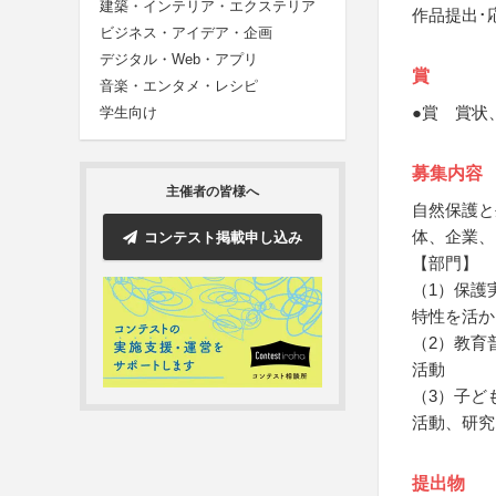
建築・インテリア・エクステリア
作品提出･
ビジネス・アイデア・企画
デジタル・Web・アプリ
賞
音楽・エンタメ・レシピ
●賞 賞状
学生向け
募集内容
主催者の皆様へ
自然保護と
体、企業、
コンテスト掲載申し込み
【部門】
（1）保護
特性を活か
（2）教育
活動
（3）子ど
活動、研究
提出物