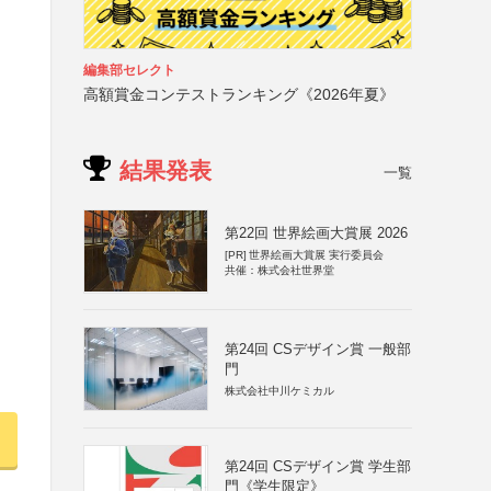
編集部セレクト
高額賞金コンテストランキング《2026年夏》
結果発表
一覧
第22回 世界絵画大賞展 2026
[PR]
世界絵画大賞展 実行委員会
共催：株式会社世界堂
第24回 CSデザイン賞 一般部
門
株式会社中川ケミカル
第24回 CSデザイン賞 学生部
門《学生限定》