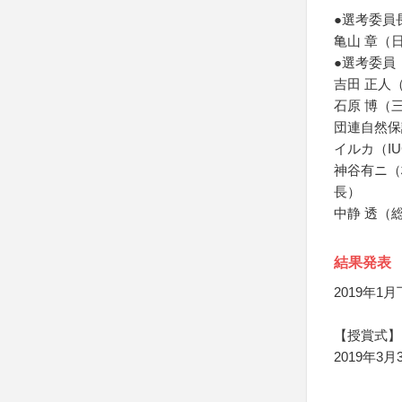
●選考委員
亀山 章（
●選考委員
吉田 正人
石原 博（
団連自然保
イルカ（I
神谷有ニ（
長）
中静 透（
結果発表
2019年1
【授賞式】
2019年3