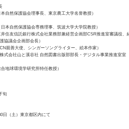
長
日本自然保護協会理事長、東京農工大学名誉教授）
（日本自然保護協会専務理事、筑波大学大学院教授）
三井住友信託銀行株式会社業務部兼経営企画部CSR推進室審議役、
護協議会企画部会長）
UCN親善大使、シンガーソングライター、絵本作家）
株式会社山と溪谷社 自然図書出版部部長・デジタル事業推進室室
総合地球環境学研究所特任教授）
月下旬
月30日（土）東京都区内にて