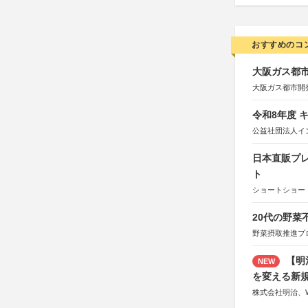
おすすめのコ
大阪ガス都市
大阪ガス都市開
令和8年度 
公益社団法人イ
日本直販プレ
ト
ショートショート
20代の野
野菜摂取推進プ
【明
NEW
を変える新
株式会社明治、W