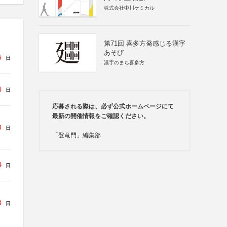
株式会社中川ケミカル
第71回 喜多方発感じる漢字
あそび
5
日
漢字のまち喜多方
4
日
応募される際は、必ず公式ホームページにて
最新の開催情報をご確認ください。
3
日
「登竜門」編集部
4
日
8
日