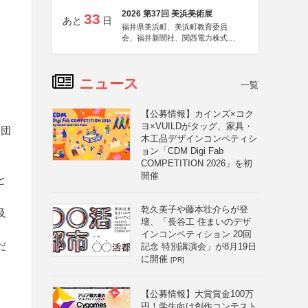
2026 第37回 美浜美術展
33
あと
日
福井県美浜町、美浜町教育委員
会、福井新聞社、関西電力株式会
社
ニュース
一覧
【公募情報】カインズ×コク
ヨ×VUILDがタッグ、家具・
と団
木工品デザインコンペティシ
ョン「CDM Digi Fab
COMPETITION 2026」を初
開催
と
乾久美子や藤本壮介らが登
及
壇、「長谷工 住まいのデザ
インコンペティション 20回
だ
記念 特別講演会」が8月19日
に開催
[PR]
【公募情報】大賞賞金100万
円！学生向け創作コンテスト