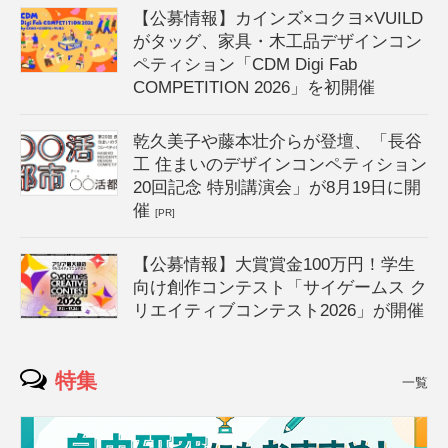
【公募情報】カインズ×コクヨ×VUILD
がタッグ、家具・木工品デザインコン
ペティション「CDM Digi Fab
COMPETITION 2026」を初開催
乾久美子や藤本壮介らが登壇、「長谷
工 住まいのデザインコンペティション
20回記念 特別講演会」が8月19日に開
催
[PR]
【公募情報】大賞賞金100万円！学生
向け創作コンテスト「サイゲームス ク
リエイティブコンテスト2026」が開催
特集
一覧