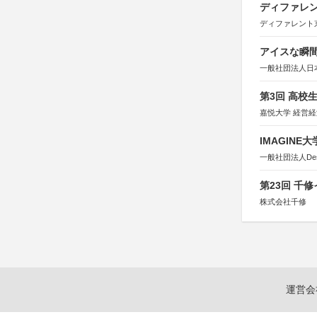
ディファレン
ディファレント
アイスな瞬間
一般社団法人日
第3回 高校
嘉悦大学 経営
IMAGINE
一般社団法人Design 
第23回 千
株式会社千修
運営会