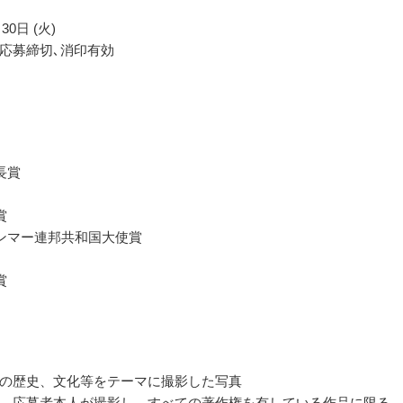
30日 (火)
応募締切､消印有効
長賞
賞
ンマー連邦共和国大使賞
賞
の歴史、文化等をテーマに撮影した写真
、応募者本人が撮影し、すべての著作権を有している作品に限る