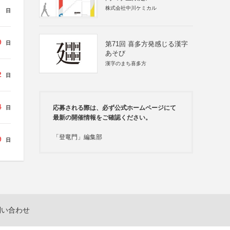
株式会社中川ケミカル
日
9
日
第71回 喜多方発感じる漢字
あそび
漢字のまち喜多方
2
日
4
応募される際は、必ず公式ホームページにて
日
最新の開催情報をご確認ください。
「登竜門」編集部
9
日
問い合わせ