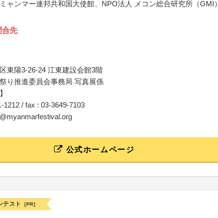
ミャンマー連邦共和国大使館、NPO法人 メコン総合研究所（GMI
問合先
東陽3-26-24 江東建設会館3階
祭り推進委員会事務局 写真展係
】
11-1212 / fax : 03-3649-7103
to@myanmarfestival.org
公式ホームページ
ンテスト
[PR]