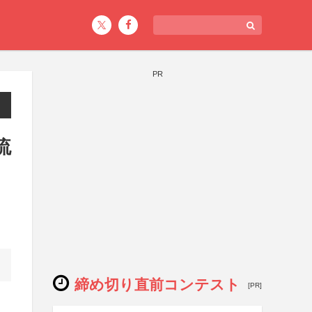
PR
流
締め切り直前コンテスト
[PR]