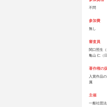
不問
参加費
無し
審査員
関口照生（
亀山 仁（
著作権の
入賞作品の
属
主催
一般社団法