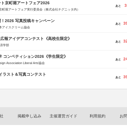
ト京町堀アートフェア2026
3
あと
京町堀アートフェア実行委員会（株式会社チグニッタ内）
！2026 写真投稿キャンペーン
3
あと
本アイスクリーム協会
生広報アイデアコンテスト《高校生限定》
3
あと
経済学部
大学 コンペティション2026《学生限定》
2
あと
Association Liberal Arts協会
修イラスト＆写真コンテスト
3
あと
社
掲載申し込み
主催運営ガイド
利用規約
お