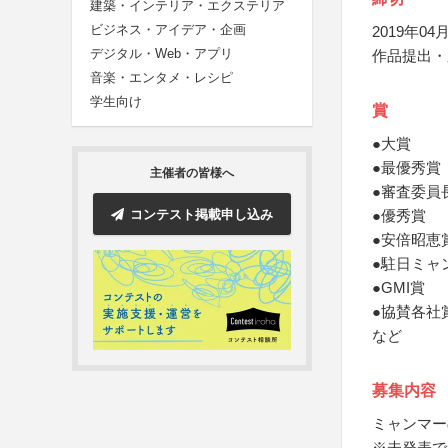
建築・インテリア・エクステリア
ビジネス・アイデア・企画
2019年04月
デジタル・Web・アプリ
作品提出・
音楽・エンタメ・レシピ
学生向け
賞
●大賞
●最優秀賞
主催者の皆様へ
●審査委員
コンテスト掲載申し込み
●優秀賞
●安倍昭恵
●駐日ミャ
●GMI賞
●協賛各社
など
募集内容
ミャンマー
※未発表で