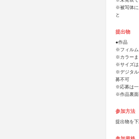
※被写体に
と
提出物
●作品
※フィルム
※カラーま
※サイズは
※デジタル
募不可
※応募は一
※作品裏面
参加方法
提出物を下
参加資格