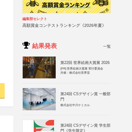
）
編集部セレクト
高額賞金コンテストランキング《2026年夏》
結果発表
一覧
第22回 世界絵画大賞展 2026
[PR]
世界絵画大賞展 実行委員会
共催：株式会社世界堂
第24回 CSデザイン賞 一般部
門
株式会社中川ケミカル
第24回 CSデザイン賞 学生部
門《学生限定》