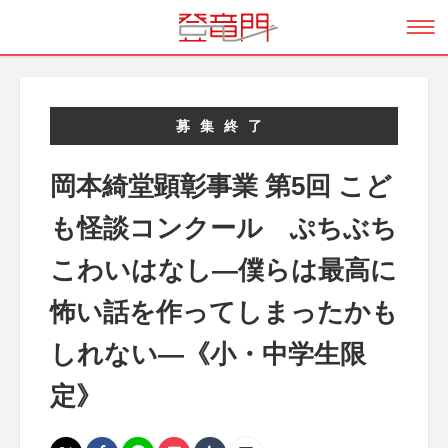
募集終了
岡本綺堂顕彰事業 第5回 こど
も怪談コンクール ぷちぶち
こわいはなし―僕らは最高に
怖い話を作ってしまったかも
しれない―《小・中学生限
定》