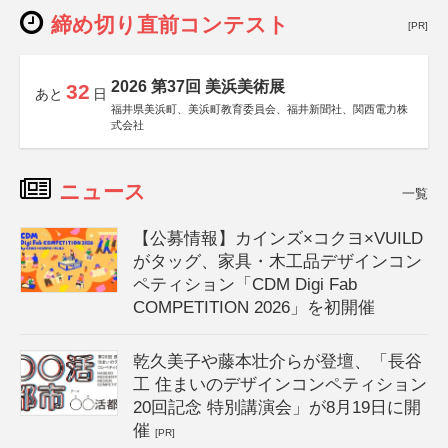
締め切り直前コンテスト
[PR]
2026 第37回 美浜美術展
32
あと
日
福井県美浜町、美浜町教育委員会、福井新聞社、関西電力株
式会社
ニュース
一覧
【公募情報】カインズ×コクヨ×VUILD
がタッグ、家具・木工品デザインコン
ペティション「CDM Digi Fab
COMPETITION 2026」を初開催
乾久美子や藤本壮介らが登壇、「長谷
工 住まいのデザインコンペティション
20回記念 特別講演会」が8月19日に開
催
[PR]