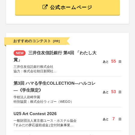
公式ホームページ
おすすめのコンテスト
[PR]
三井住友信託銀行 第4回 「わたし大
NEW
賞」
55
あと
日
三井住友信託銀行株式会社
協力：株式会社朝日新聞社
後援：日本郵便株式会社
第3回 ハマる学生COLLECTION―ハルコレ
―《学生限定》
53
あと
日
学校法人岩崎学園
特別協賛：株式会社ウィゴー（WEGO）
U25 Art Contest 2026
7
あと
日
一般財団法人東京都ユース・ホステル協会
｢すみだの夢応援助成金｣交付対象事業
すみだ五彩の芸術祭 連携企画