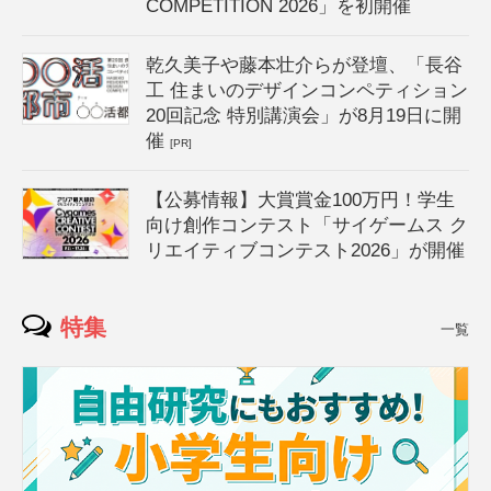
COMPETITION 2026」を初開催
乾久美子や藤本壮介らが登壇、「長谷
工 住まいのデザインコンペティション
20回記念 特別講演会」が8月19日に開
催
[PR]
【公募情報】大賞賞金100万円！学生
向け創作コンテスト「サイゲームス ク
リエイティブコンテスト2026」が開催
特集
一覧