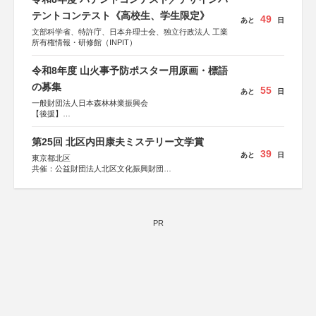
テントコンテスト《高校生、学生限定》
49
あと
日
文部科学省、特許庁、日本弁理士会、独立行政法人 工業
所有権情報・研修館（INPIT）
令和8年度 山火事予防ポスター用原画・標語
の募集
55
あと
日
一般財団法人日本森林林業振興会
【後援】
総務省消防庁、文部科学省、林野庁、全国森林組合連合
会、森林火災対策協会
第25回 北区内田康夫ミステリー文学賞
39
あと
日
東京都北区
共催：公益財団法人北区文化振興財団
協力：一般財団法人内田康夫財団
協賛：株式会社実業之日本社
PR