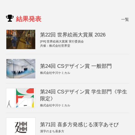
結果発表
一覧
第22回 世界絵画大賞展 2026
[PR]
世界絵画大賞展 実行委員会
共催：株式会社世界堂
第24回 CSデザイン賞 一般部門
株式会社中川ケミカル
第24回 CSデザイン賞 学生部門《学生
限定》
株式会社中川ケミカル
第71回 喜多方発感じる漢字あそび
漢字のまち喜多方