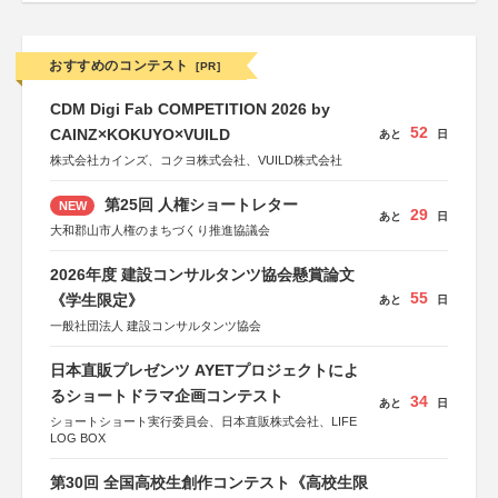
おすすめのコンテスト
[PR]
CDM Digi Fab COMPETITION 2026 by
52
CAINZ×KOKUYO×VUILD
あと
日
株式会社カインズ、コクヨ株式会社、VUILD株式会社
第25回 人権ショートレター
NEW
29
あと
日
大和郡山市人権のまちづくり推進協議会
2026年度 建設コンサルタンツ協会懸賞論文
55
《学生限定》
あと
日
一般社団法人 建設コンサルタンツ協会
日本直販プレゼンツ AYETプロジェクトによ
るショートドラマ企画コンテスト
34
あと
日
ショートショート実行委員会、日本直販株式会社、LIFE
LOG BOX
第30回 全国高校生創作コンテスト《高校生限