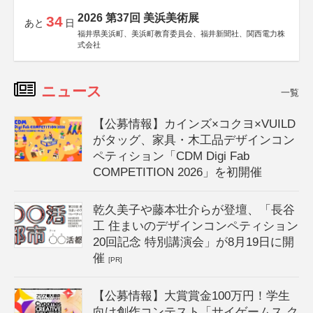
2026 第37回 美浜美術展
34
あと
日
福井県美浜町、美浜町教育委員会、福井新聞社、関西電力株
式会社
ニュース
一覧
【公募情報】カインズ×コクヨ×VUILD
がタッグ、家具・木工品デザインコン
ペティション「CDM Digi Fab
COMPETITION 2026」を初開催
乾久美子や藤本壮介らが登壇、「長谷
工 住まいのデザインコンペティション
20回記念 特別講演会」が8月19日に開
催
[PR]
【公募情報】大賞賞金100万円！学生
向け創作コンテスト「サイゲームス ク