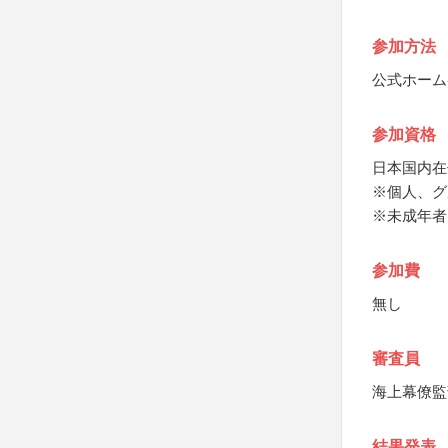
参加方法
公式ホーム
参加資格
日本国内在
※個人、グ
※未成年者
参加費
無し
審査員
海上幕僚監
結果発表