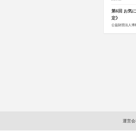
第6回 お気
定》
公益財団法人博
運営会