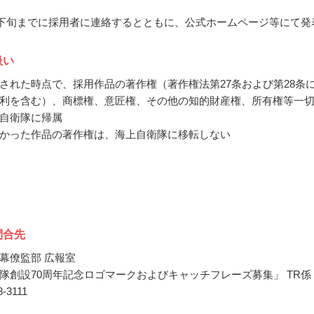
1月下旬までに採用者に連絡するとともに、公式ホームページ等にて発
扱い
された時点で、採用作品の著作権（著作権法第27条および第28条
利を含む）、商標権、意匠権、その他の知的財産権、所有権等一
自衛隊に帰属
かった作品の著作権は、海上自衛隊に移転しない
問合先
幕僚監部 広報室
隊創設70周年記念ロゴマークおよびキャッチフレーズ募集」 TR係
68-3111