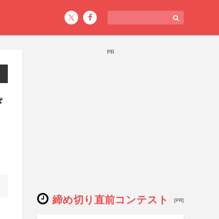
PR
び
締め切り直前コンテスト
[PR]