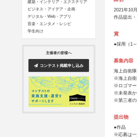
建築・インテリア・エクステリア
ビジネス・アイデア・企画
2021年10月
デジタル・Web・アプリ
作品提出・
音楽・エンタメ・レシピ
学生向け
賞
●採用（1
主催者の皆様へ
募集内容
コンテスト掲載申し込み
海上自衛隊
※海上自衛
※ロゴマー
※未発表か
※第三者の
提出物
●作品
※応募は一