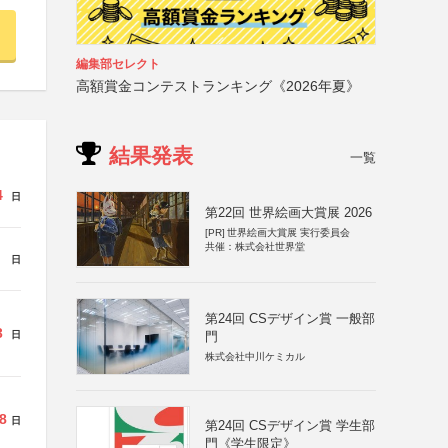
編集部セレクト
高額賞金コンテストランキング《2026年夏》
結果発表
一覧
4
日
第22回 世界絵画大賞展 2026
[PR]
世界絵画大賞展 実行委員会
共催：株式会社世界堂
日
第24回 CSデザイン賞 一般部
3
門
日
株式会社中川ケミカル
8
日
第24回 CSデザイン賞 学生部
門《学生限定》