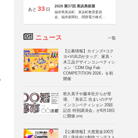
2026 第37回 美浜美術展
33
あと
日
福井県美浜町、美浜町教育委員
会、福井新聞社、関西電力株式会
社
ニュース
一覧
【公募情報】カインズ×コク
ヨ×VUILDがタッグ、家具・
木工品デザインコンペティシ
ョン「CDM Digi Fab
COMPETITION 2026」を初
品
開催
乾久美子や藤本壮介らが登
壇、「長谷工 住まいのデザ
インコンペティション 20回
記念 特別講演会」が8月19日
に開催
[PR]
【公募情報】大賞賞金100万
円！学生向け創作コンテスト