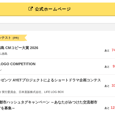
公式ホームページ
ンテスト
[PR]
島 CMコピー大賞 2026
7
あと
ム徳島
LOGO COMPETITION
9
あと
ン
ゼンツ AYETプロジェクトによるショートドラマ企画コンテス
3
あと
実行委員会、日本直販株式会社、LIFE LOG BOX
流都市ハッシュタグキャンペーン ～あなたがみつけた交流都市
12
”を募集～
あと